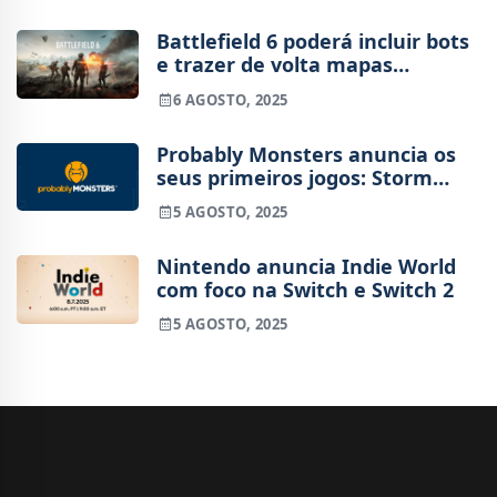
Battlefield 6 poderá incluir bots
e trazer de volta mapas
clássicos, diz DICE
6 AGOSTO, 2025
Probably Monsters anuncia os
seus primeiros jogos: Storm
Lancers e Ire: A Prologue
5 AGOSTO, 2025
Nintendo anuncia Indie World
com foco na Switch e Switch 2
5 AGOSTO, 2025