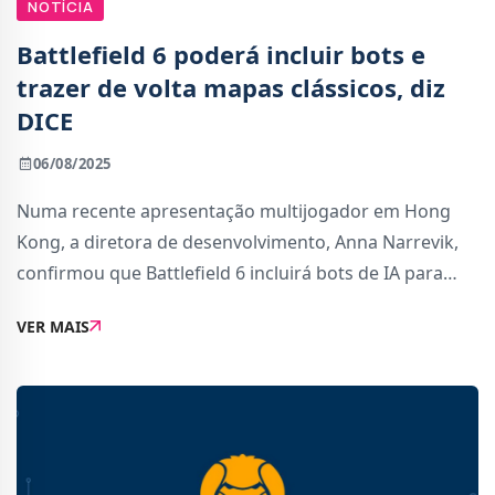
NOTÍCIA
Battlefield 6 poderá incluir bots e
trazer de volta mapas clássicos, diz
DICE
06/08/2025
Numa recente apresentação multijogador em Hong
Kong, a diretora de desenvolvimento, Anna Narrevik,
confirmou que Battlefield 6 incluirá bots de IA para
preencher os servidores sempre que não houver
VER MAIS
jogadores suficientes. Estes bots entram automat