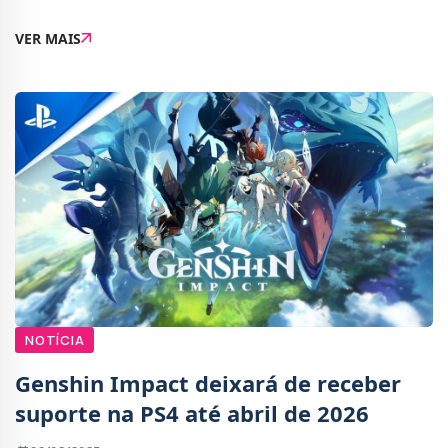
a Hulu fosse integrada no pacote Disney+, e está
VER MAIS
planeado para que em 2026 a app Hulu deixe de ser
NOTÍCIA
Genshin Impact deixará de receber
suporte na PS4 até abril de 2026