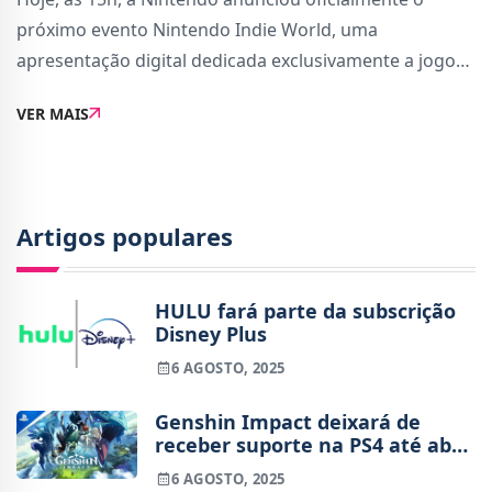
próximo evento Nintendo Indie World, uma
apresentação digital dedicada exclusivamente a jogos
independentes (indie). O evento será transmitido
VER MAIS
online e contará com novidades tanto para a Nintendo
Artigos populares
HULU fará parte da subscrição
Disney Plus
6 AGOSTO, 2025
Genshin Impact deixará de
receber suporte na PS4 até abril
de 2026
6 AGOSTO, 2025