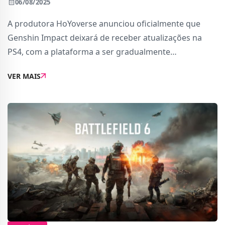
06/08/2025
A produtora HoYoverse anunciou oficialmente que
Genshin Impact deixará de receber atualizações na
PS4, com a plataforma a ser gradualmente
descontinuada até abril de 2026. A decisão deve-se às
VER MAIS
limitações técnicas da consola, especialmente a