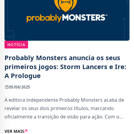
NOTÍCIA
Probably Monsters anuncia os seus
primeiros jogos: Storm Lancers e Ire:
A Prologue
05/08/2025
A editora independente Probably Monsters acaba de
revelar os seus dois primeiros títulos, marcando
oficialmente a transição de visão para ação. Com o
lançamento previsto para este outono, Storm Lancers
VER MAIS
chegará à Nintendo Switch, enquanto Ire