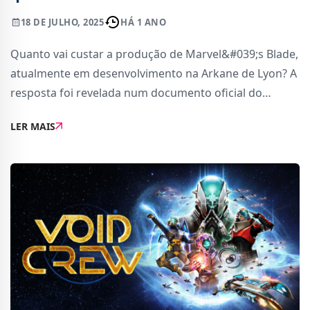
18 DE JULHO, 2025
HÁ 1 ANO
Quanto vai custar a produção de Marvel&#039;s Blade,
atualmente em desenvolvimento na Arkane de Lyon? A
resposta foi revelada num documento oficial do
governo francês, publicado no ano passado.A
LER MAIS
descoberta foi feita por Kilian Fichou da France Pre