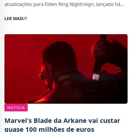
atualizações para Elden Ring Nightreign, lançado há
pouco tempo, e também The Duskbloods, um novo
LER MAIS
projeto exclusivo para a Nintendo Switch 2.Segundo
informa
NOTÍCIA
Marvel's Blade da Arkane vai custar
quase 100 milhões de euros