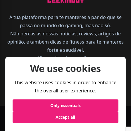
A tua plataforma para te manteres a par do que se
passa no mundo do gaming, mas não só.
Não percas as nossas notícias, reviews, artigos de
opinião, e também dicas de fitness para te manteres
forte e saudável.
Vive melhor, joga melhor.
We use cookies
This website uses cookies in order to enhance
the overall user experience.
Only essentials
Accept all
Política de
Termos e
Business
Privacidade
Condições