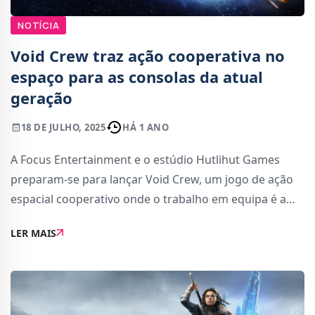
NOTÍCIA
Void Crew traz ação cooperativa no
espaço para as consolas da atual
geração
18 DE JULHO, 2025
HÁ 1 ANO
A Focus Entertainment e o estúdio Hutlihut Games
preparam-se para lançar Void Crew, um jogo de ação
espacial cooperativo onde o trabalho em equipa é a
chave para a sobrevivência. Nesta aventura
LER MAIS
intergaláctica, os jogadores assumem diferentes p