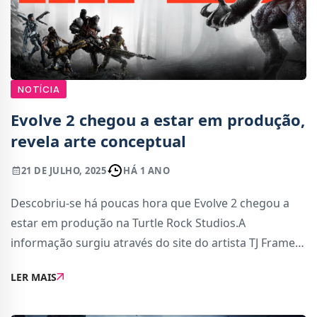
NOTÍCIA
Evolve 2 chegou a estar em produção,
revela arte conceptual
21 DE JULHO, 2025
HÁ 1 ANO
Descobriu-se há poucas hora que Evolve 2 chegou a
estar em produção na Turtle Rock Studios.A
informação surgiu através do site do artista TJ Frame,
que revelou várias artes conceptuais que executou
LER MAIS
para a sequela e qual era o plano originalSeg