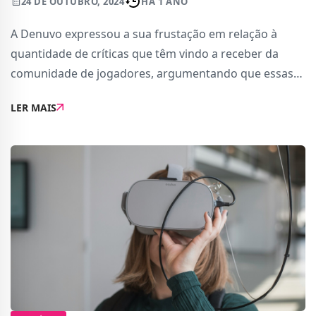
24 DE OUTUBRO, 2024
HÁ 1 ANO
A Denuvo expressou a sua frustação em relação à
quantidade de críticas que têm vindo a receber da
comunidade de jogadores, argumentando que essas
críticas acontecem porque simplesmente a sua
LER MAIS
tecnologia é eficaz.Para quem não sabe, a Denuvo