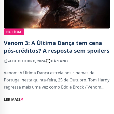
NOTÍCIA
Venom 3: A Última Dança tem cena
pós-créditos? A resposta sem spoilers
24 DE OUTUBRO, 2024
HÁ 1 ANO
Venom: A Última Dança estreia nos cinemas de
Portugal nesta quinta-feira, 25 de Outubro. Tom Hardy
regressa mais uma vez como Eddie Brock / Venom
para enfrentar um novo desafio no terceiro e último
LER MAIS
filme da saga.Como os ambos os filmes anteriores