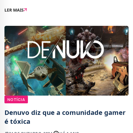
em relação ao próximo filme que interpretará.O
LER MAIS
anúncio aconteceu durante a sua presença no The T
NOTÍCIA
Denuvo diz que a comunidade gamer
é tóxica