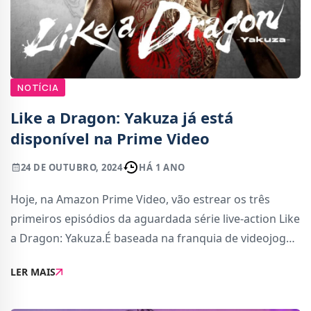
NOTÍCIA
Like a Dragon: Yakuza já está
disponível na Prime Video
24 DE OUTUBRO, 2024
HÁ 1 ANO
Hoje, na Amazon Prime Video, vão estrear os três
primeiros episódios da aguardada série live-action Like
a Dragon: Yakuza.É baseada na franquia de videojogos
da Sega com o mesmo nome, mostrando um mundo
LER MAIS
de ação e crime. A série seguirá a jor