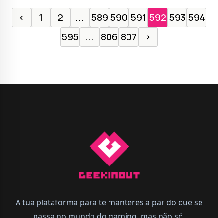
‹
1
2
...
589
590
591
592
593
594
595
...
806
807
›
A tua plataforma para te manteres a par do que se
passa no mundo do gaming, mas não só.