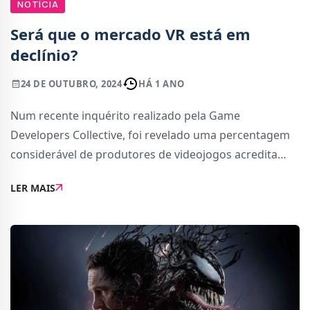
NOTÍCIA
Será que o mercado VR está em
declínio?
24 DE OUTUBRO, 2024
HÁ 1 ANO
Num recente inquérito realizado pela Game
Developers Collective, foi revelado uma percentagem
considerável de produtores de videojogos acredita
que o mercado de realidade virtual (VR) está
LER MAIS
estagnado.Este estudo reflete as várias preocupações
cr