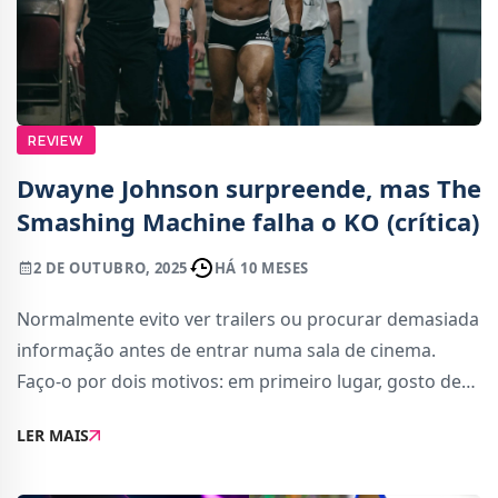
REVIEW
Dwayne Johnson surpreende, mas The
Smashing Machine falha o KO (crítica)
2 DE OUTUBRO, 2025
HÁ 10 MESES
Normalmente evito ver trailers ou procurar demasiada
informação antes de entrar numa sala de cinema.
Faço-o por dois motivos: em primeiro lugar, gosto de
ser surpreendido e muitos trailers atuais revelam mais
LER MAIS
do que deviam; em segundo, porque pref