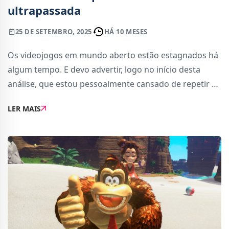
ultrapassada
25 DE SETEMBRO, 2025
HÁ 10 MESES
Os videojogos em mundo aberto estão estagnados há
algum tempo. E devo advertir, logo no início desta
análise, que estou pessoalmente cansado de repetir a
mesma fórmula de progressão, mesmo quando as
LER MAIS
temáticas e ambientações variam. Apesar de