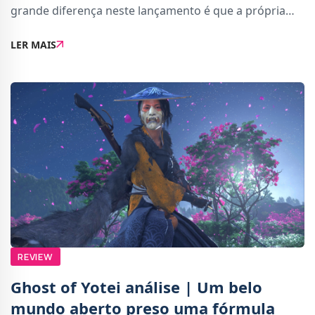
grande diferença neste lançamento é que a própria
Sonic Team tratou de desenvolver o título, em vez de
LER MAIS
optar por relegar a tarefa para o es
REVIEW
Ghost of Yotei análise | Um belo
mundo aberto preso uma fórmula