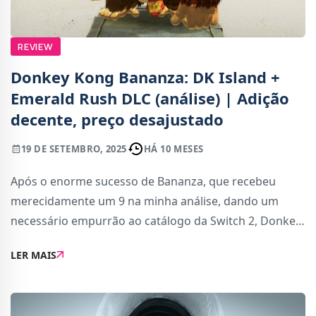
REVIEW
Donkey Kong Bananza: DK Island +
Emerald Rush DLC (análise) | Adição
decente, preço desajustado
19 DE SETEMBRO, 2025
HÁ 10 MESES
Após o enorme sucesso de Bananza, que recebeu
merecidamente um 9 na minha análise, dando um
necessário empurrão ao catálogo da Switch 2, Donkey
Kong e Pauline estão de volta ao ativo no DLC DK
LER MAIS
Island + Emerald Rush! Nem 2 meses após o lançam