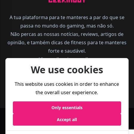
A tua plataforma para te manteres a par do que se
passa no mundo do gaming, mas não só.
Não percas as nossas notícias, reviews, artigos de
opinião, e também dicas de fitness para te manteres
forte e saudável.
Vive melhor, joga melhor.
We use cookies
This website uses cookies in order to enhance
the overall user experience.
Only essentials
Accept all
Política de
Termos e
Business
Privacidade
Condições