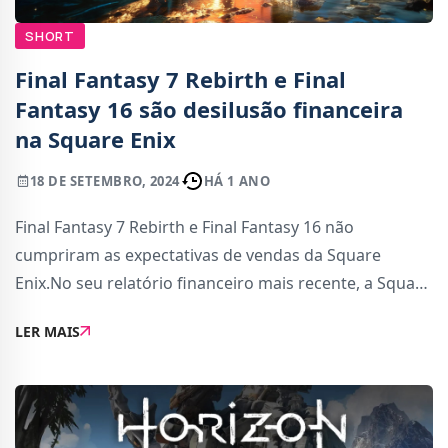
SHORT
Final Fantasy 7 Rebirth e Final
Fantasy 16 são desilusão financeira
na Square Enix
18 DE SETEMBRO, 2024
HÁ 1 ANO
Final Fantasy 7 Rebirth e Final Fantasy 16 não
cumpriram as expectativas de vendas da Square
Enix.No seu relatório financeiro mais recente, a Square
Enix deixou bem claro que ambos os títulos, que foram
LER MAIS
lançados como exclusivos da PS5, não tiver