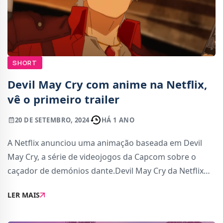
SHORT
Devil May Cry com anime na Netflix,
vê o primeiro trailer
20 DE SETEMBRO, 2024
HÁ 1 ANO
A Netflix anunciou uma animação baseada em Devil
May Cry, a série de videojogos da Capcom sobre o
caçador de demónios dante.Devil May Cry da Netflix
tem estreia agendada para Abril de 2025 e já foi
LER MAIS
revelado o primeiro teaser, ao qual podes assi