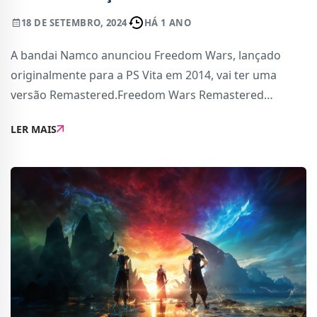
18 DE SETEMBRO, 2024
HÁ 1 ANO
A bandai Namco anunciou Freedom Wars, lançado
originalmente para a PS Vita em 2014, vai ter uma
versão Remastered.Freedom Wars Remastered
promete trazer melhorias gráficas e técnicas para as
LER MAIS
novas plataforma, com resolução melhorada (4K),
jogab