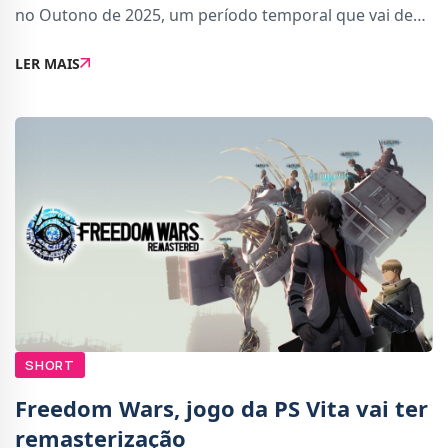
no Outono de 2025, um período temporal que vai de
Setembro a Dezembro. É uma negação directa de um
LER MAIS
rumor recente, que afirmava que GTA 6 ia
SHORT
Freedom Wars, jogo da PS Vita vai ter
remasterização