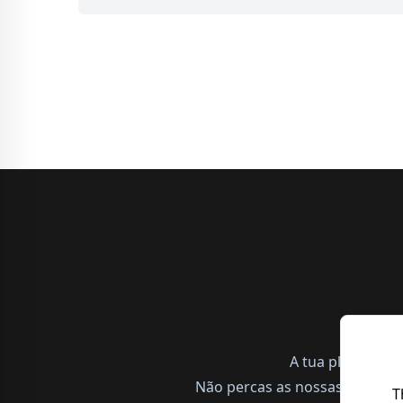
A tua plataform
Não percas as nossas notícias,
T