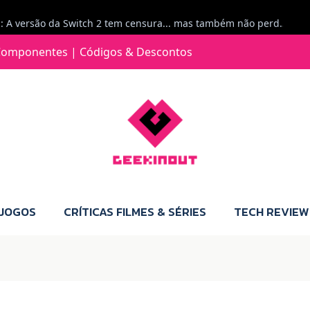
Jorge Loureiro | Fearme diz: A versão da Switch 2 tem censura... mas também não perdes muito.
e com vontade para comprar para a Switch 2 :P
omponentes | Códigos & Descontos
Jorge Loureiro | Fearme diz: Boas, obrigado pelo teu comentário. Talvez seja verdade que a Microsoft está a tentar redefinir o futuro dos jogos, mas para uma marca que já trocou de estratégia tantas vezes, é difícil acreditar em mais uma virada de direção. Basta lembrar do Kinect, da aposta no cloud gaming, ou mesmo do discurso de que os exclusivos eram "essenciais": todas essas promessas acabaram por perder força com o tempo. Além disso, há um ponto chave que estás a ignorar: as consolas Xbox. Está à vista que foram praticamente abandonadas. Quem comprou uma Xbox Series X a pensar que ia ser a máquina indispensável para jogar exclusivos, ficou a arder, porque hoje esses jogos chegam também ao PC e, cada vez mais, até à concorrência. Isso mina a identidade da marca e enfraquece a confiança dos jogadores. A PlayStation até pode estar a lançar alguns jogos na Xbox como o Helldivers 2, mas não é o catálogo inteiro. Desta forma, as consolas PS5 continuam a ter valor.
 JOGOS
CRÍTICAS FILMES & SÉRIES
TECH REVIEW