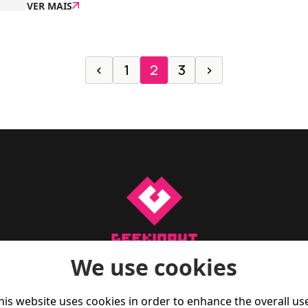
VER MAIS
‹
1
2
3
›
We use cookies
a para te manteres a par do que se passa no mundo do gam
 reviews, artigos de opinião, e também dicas de fitness par
his website uses cookies in order to enhance the overall us