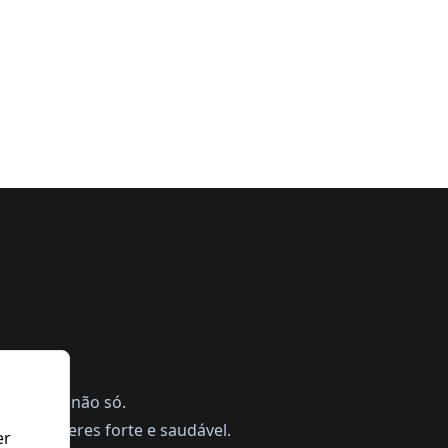
ing, mas não só.
a te manteres forte e saudável.
er