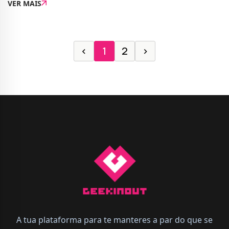
VER MAIS
degradada (particularmente a veloc...
‹
1
2
›
A tua plataforma para te manteres a par do que se