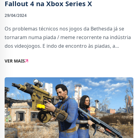
Fallout 4 na Xbox Series X
29/04/2024
Os problemas técnicos nos jogos da Bethesda já se
tornaram numa piada / meme recorrente na indústria
dos videojogos. E indo de encontro às piadas, a
recente actualização de Fallout 4 que trouxe versões
VER MAIS
nativas para a PS5 e Xbox Series não vei...