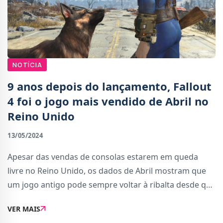
NOTÍCIA
9 anos depois do lançamento, Fallout
4 foi o jogo mais vendido de Abril no
Reino Unido
13/05/2024
Apesar das vendas de consolas estarem em queda
livre no Reino Unido, os dados de Abril mostram que
um jogo antigo pode sempre voltar à ribalta desde que
as condições certas se alinhem.Graças à estreia da
VER MAIS
série na Prime Video e à actualização...