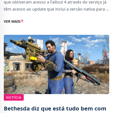
que obtiveram acesso a Fallout 4 através do serviço já
têm acesso ao update que inclui a versão nativa para a
PS5. Previamente, o update estava indisponível para
VER MAIS
esta versão.A versão nativa P...
NOTÍCIA
Bethesda diz que está tudo bem com