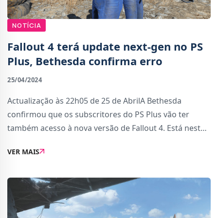
NOTÍCIA
Fallout 4 terá update next-gen no PS
Plus, Bethesda confirma erro
25/04/2024
Actualização às 22h05 de 25 de AbrilA Bethesda
confirmou que os subscritores do PS Plus vão ter
também acesso à nova versão de Fallout 4. Está neste
momento a trabalhar para corrigir este erro
VER MAIS
inesperado. We&#39;ve seen some confusion reg...