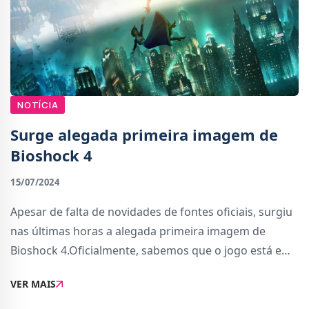
NOTÍCIA
Surge alegada primeira imagem de
Bioshock 4
15/07/2024
Apesar de falta de novidades de fontes oficiais, surgiu
nas últimas horas a alegada primeira imagem de
Bioshock 4.Oficialmente, sabemos que o jogo está em
desenvolvimento há vários anos na Cloud Chamber e
VER MAIS
que recentemente o estúdio começou a co