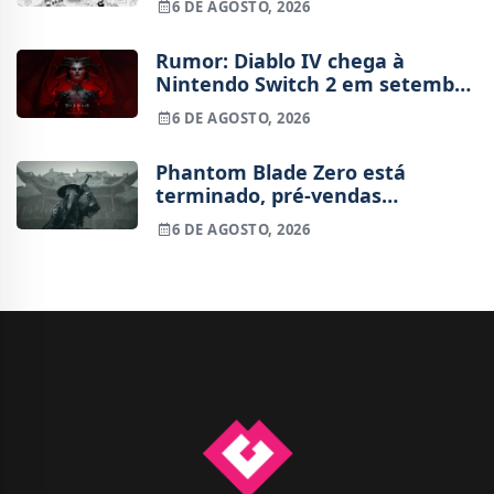
6 DE AGOSTO, 2026
Rumor: Diablo IV chega à
Nintendo Switch 2 em setembro
e vai custar o preço de um jogo
6 DE AGOSTO, 2026
novo
Phantom Blade Zero está
terminado, pré-vendas
começam na próxima semana
6 DE AGOSTO, 2026