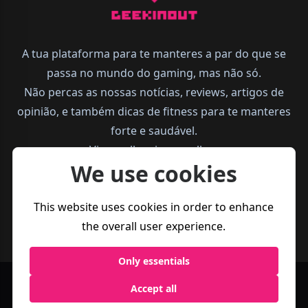
A tua plataforma para te manteres a par do que se
passa no mundo do gaming, mas não só.
Não percas as nossas notícias, reviews, artigos de
opinião, e também dicas de fitness para te manteres
forte e saudável.
Vive melhor, joga melhor.
We use cookies
This website uses cookies in order to enhance
the overall user experience.
Only essentials
Accept all
Política de
Termos e
Business