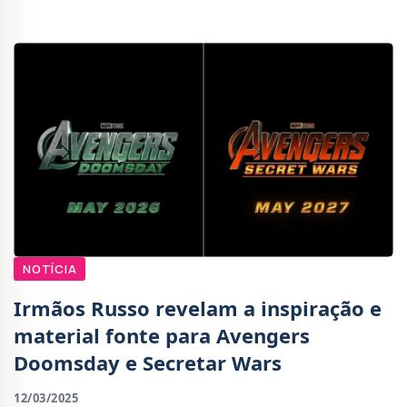
Hollywood Reporter, a atriz, que interpretou Wanda
Ma
NOTÍCIA
Irmãos Russo revelam a inspiração e
material fonte para Avengers
Doomsday e Secretar Wars
12/03/2025