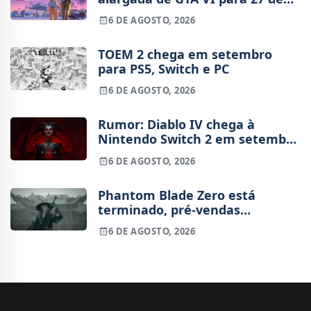
agosto
6 DE AGOSTO, 2026
TOEM 2 chega em setembro
para PS5, Switch e PC
6 DE AGOSTO, 2026
Rumor: Diablo IV chega à
Nintendo Switch 2 em setembro
e vai custar o preço de um jogo
6 DE AGOSTO, 2026
novo
Phantom Blade Zero está
terminado, pré-vendas
começam na próxima semana
6 DE AGOSTO, 2026