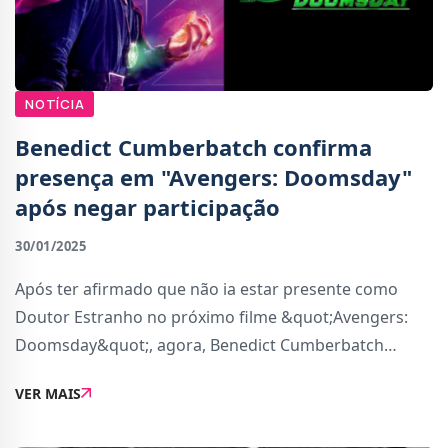
NOTÍCIA
Benedict Cumberbatch confirma
presença em "Avengers: Doomsday"
após negar participação
30/01/2025
Após ter afirmado que não ia estar presente como
Doutor Estranho no próximo filme &quot;Avengers:
Doomsday&quot;, agora, Benedict Cumberbatch
afirma que era tudo mentira.&quot;Eu enganei-me, eu
VER MAIS
vou estar no próximo. Nunca acreditem em nada do
que