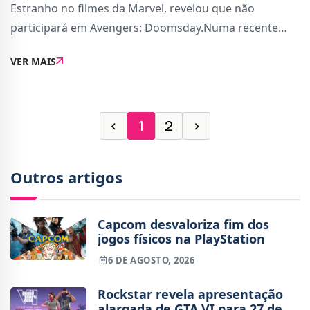
Estranho no filmes da Marvel, revelou que não
participará em Avengers: Doomsday.Numa recente
entrevista à Variety, confirmou que não faz parte do
VER MAIS
próximo filme dos Vingadores agendado para 2026.
‹
1
2
›
Outros artigos
Capcom desvaloriza fim dos
jogos físicos na PlayStation
6 DE AGOSTO, 2026
Rockstar revela apresentação
alargada de GTA VI para 27 de