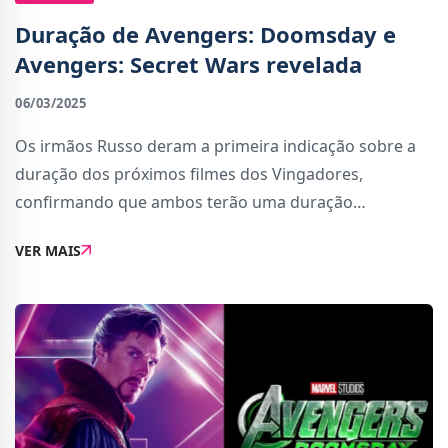
Duração de Avengers: Doomsday e
Avengers: Secret Wars revelada
06/03/2025
Os irmãos Russo deram a primeira indicação sobre a
duração dos próximos filmes dos Vingadores,
confirmando que ambos terão uma duração
considerável, entrando diretamente para a lista de
VER MAIS
filmes mais longos do MCU.De acordo com os
diretores,