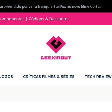
Carlos Ferreira diz: Fiquei surpreendido por ver a franquia StarFox no novo filme do Super Mario Galaxy - O filme. Boa! O tema de espaço está de novo na moda.
Jorge Loureiro | Fearme diz: A versão da Switch 2 tem censura... mas também não perdes muito.
omponentes | Códigos & Descontos
e com vontade para comprar para a Switch 2 :P
Jorge Loureiro | Fearme diz: Boas, obrigado pelo teu comentário. Talvez seja verdade que a Microsoft está a tentar redefinir o futuro dos jogos, mas para uma marca que já trocou de estratégia tantas vezes, é difícil acreditar em mais uma virada de direção. Basta lembrar do Kinect, da aposta no cloud gaming, ou mesmo do discurso de que os exclusivos eram "essenciais": todas essas promessas acabaram por perder força com o tempo. Além disso, há um ponto chave que estás a ignorar: as consolas Xbox. Está à vista que foram praticamente abandonadas. Quem comprou uma Xbox Series X a pensar que ia ser a máquina indispensável para jogar exclusivos, ficou a arder, porque hoje esses jogos chegam também ao PC e, cada vez mais, até à concorrência. Isso mina a identidade da marca e enfraquece a confiança dos jogadores. A PlayStation até pode estar a lançar alguns jogos na Xbox como o Helldivers 2, mas não é o catálogo inteiro. Desta forma, as consolas PS5 continuam a ter valor.
 JOGOS
CRÍTICAS FILMES & SÉRIES
TECH REVIEW