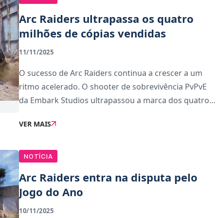
Arc Raiders ultrapassa os quatro
milhões de cópias vendidas
11/11/2025
O sucesso de Arc Raiders continua a crescer a um
ritmo acelerado. O shooter de sobrevivência PvPvE
da Embark Studios ultrapassou a marca dos quatro
milhões de cópias vendidas em todo o mundo. Além
VER MAIS
disso, durante o último fim de semana, o jogo at
NOTÍCIA
Arc Raiders entra na disputa pelo
Jogo do Ano
10/11/2025