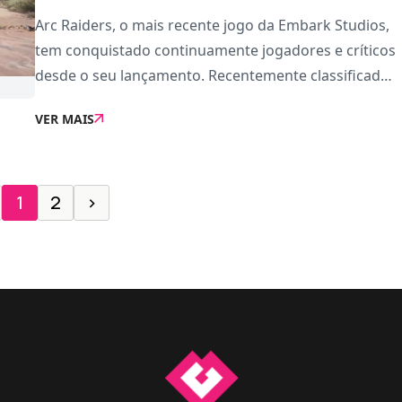
Arc Raiders, o mais recente jogo da Embark Studios,
tem conquistado continuamente jogadores e críticos
desde o seu lançamento. Recentemente classificado
como o melhor multiplayer no OpenCritic, o título já
VER MAIS
vendeu mais de 1,5 milhões de cópias n
1
2
›