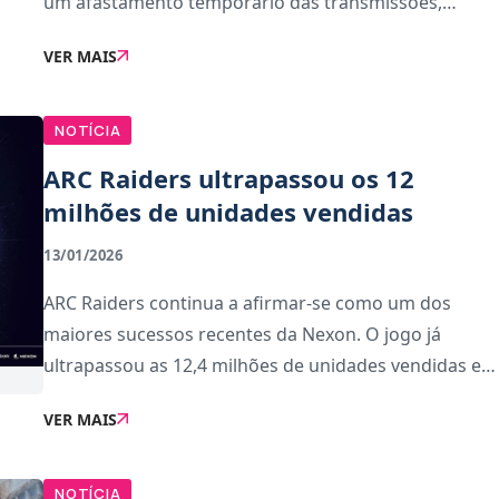
um afastamento temporário das transmissões,
motivado pela frustração acumulada com problemas
VER MAIS
graves no jogo ARC Raiders. Durante uma das suas
últimas emissõ
NOTÍCIA
ARC Raiders ultrapassou os 12
milhões de unidades vendidas
13/01/2026
ARC Raiders continua a afirmar-se como um dos
maiores sucessos recentes da Nexon. O jogo já
ultrapassou as 12,4 milhões de unidades vendidas e
atingiu um pico de 960 mil jogadores em simultâneo
VER MAIS
em janeiro, apenas dez semanas após o lançamento
a
NOTÍCIA