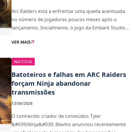
Arc Raiders está a enfrentar uma queda acentuada
no número de jogadores poucos meses após o
lançamento. Inicialmente, o jogo da Embark Studios
começou com números muito fortes, mas os dados
VER MAIS
mais recentes têm levantado preocupações dentro
da
NOTÍCIA
Batoteiros e falhas em ARC Raiders
forçam Ninja abandonar
transmissões
13/04/2026
O conhecido criador de conteúdos Tyler
&#039;Ninja&#039; Blevins anunciou recentemente