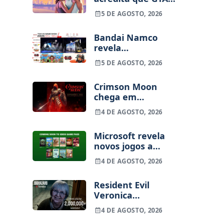
ainda pode ser
5 DE AGOSTO, 2026
adiado
Bandai Namco
revela
alinhamento para
5 DE AGOSTO, 2026
a Tokyo Game
Show 2026
Crimson Moon
chega em
setembro para
4 DE AGOSTO, 2026
consolas e PC
Microsoft revela
novos jogos a
caminho do Xbox
4 DE AGOSTO, 2026
Game Pass em
agosto
Resident Evil
Veronica
ultrapassa os 2
4 DE AGOSTO, 2026
milhões de