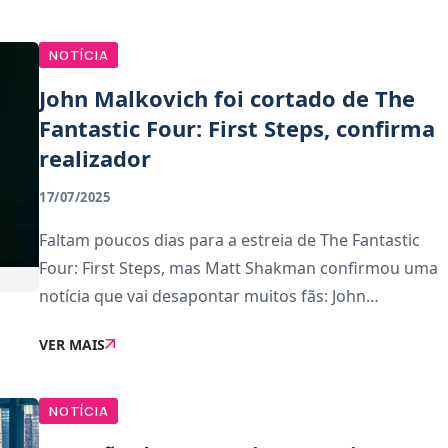
NOTÍCIA
John Malkovich foi cortado de The
Fantastic Four: First Steps, confirma
realizador
17/07/2025
Faltam poucos dias para a estreia de The Fantastic
Four: First Steps, mas Matt Shakman confirmou uma
notícia que vai desapontar muitos fãs: John
Malkovich, que interpretaria o vilão Red Ghost, foi
VER MAIS
cortado da versão final do filme.Embora o seu pap
NOTÍCIA