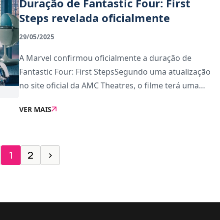
Duração de Fantastic Four: First
Steps revelada oficialmente
29/05/2025
A Marvel confirmou oficialmente a duração de
Fantastic Four: First StepsSegundo uma atualização
no site oficial da AMC Theatres, o filme terá uma
duração de 2 horas e 10 minutos, colocando-o entre
VER MAIS
os filmes mais longos do estúdio dos últimos
1
2
›