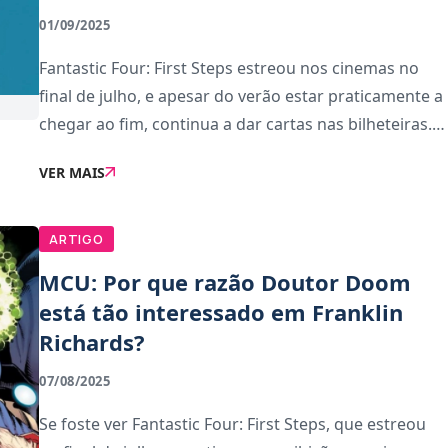
01/09/2025
Fantastic Four: First Steps estreou nos cinemas no
final de julho, e apesar do verão estar praticamente a
chegar ao fim, continua a dar cartas nas bilheteiras.
O filme alcançou um novo marco ao ultrapassar os
VER MAIS
505,1 milhões de dólares a nível glo
ARTIGO
MCU: Por que razão Doutor Doom
está tão interessado em Franklin
Richards?
07/08/2025
Se foste ver Fantastic Four: First Steps, que estreou