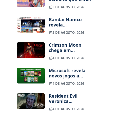
ainda pode ser
5 DE AGOSTO, 2026
adiado
Bandai Namco
revela
alinhamento para
5 DE AGOSTO, 2026
a Tokyo Game
Show 2026
Crimson Moon
chega em
setembro para
4 DE AGOSTO, 2026
consolas e PC
Microsoft revela
novos jogos a
caminho do Xbox
4 DE AGOSTO, 2026
Game Pass em
agosto
Resident Evil
Veronica
ultrapassa os 2
4 DE AGOSTO, 2026
milhões de