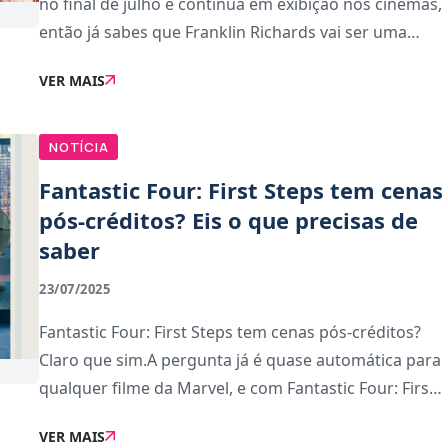
no final de julho e continua em exibição nos cinemas,
então já sabes que Franklin Richards vai ser uma
peça-chave no futuro do Universo Cinemático da
VER MAIS
Marvel (MCU). Embora ainda seja apenas u
NOTÍCIA
Fantastic Four: First Steps tem cenas
pós-créditos? Eis o que precisas de
saber
23/07/2025
Fantastic Four: First Steps tem cenas pós-créditos?
Claro que sim.A pergunta já é quase automática para
qualquer filme da Marvel, e com Fantastic Four: First
Steps, a resposta continua a ser a mesma: sim, há
VER MAIS
cenas pós-créditos; e valem a pena