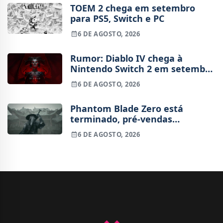
TOEM 2 chega em setembro
para PS5, Switch e PC
6 DE AGOSTO, 2026
Rumor: Diablo IV chega à
Nintendo Switch 2 em setembro
e vai custar o preço de um jogo
6 DE AGOSTO, 2026
novo
Phantom Blade Zero está
terminado, pré-vendas
começam na próxima semana
6 DE AGOSTO, 2026