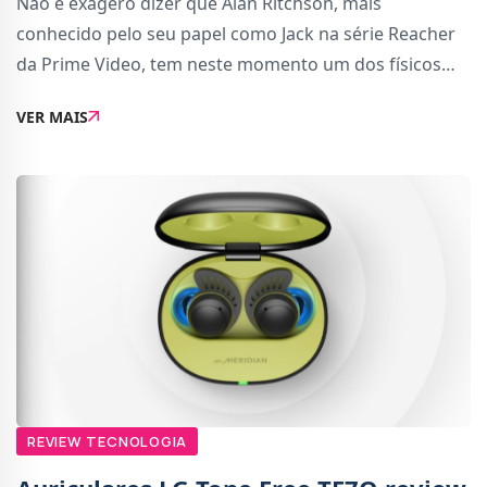
Não é exagero dizer que Alan Ritchson, mais
conhecido pelo seu papel como Jack na série Reacher
da Prime Video, tem neste momento um dos físicos
mais impressionantes de Hollywood.O corpo do actor
VER MAIS
exibe um volume muscular grande juntamente com
um
REVIEW TECNOLOGIA