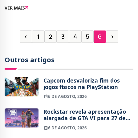
aplicações de entrega.Todos nós já o fizemos em
VER MAIS
algum momento, mas depois de veres este novo
‹
1
2
3
4
5
6
›
Outros artigos
Capcom desvaloriza fim dos
jogos físicos na PlayStation
6 DE AGOSTO, 2026
Rockstar revela apresentação
alargada de GTA VI para 27 de
agosto
6 DE AGOSTO, 2026