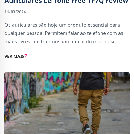
Auriculares LG Tone Free TF7Q review
11/03/2024
Os auriculares são hoje um produto essencial para
qualquer pessoa. Permitem falar ao telefone com as
mãos livres, abstrair-nos um pouco do mundo se
tiverem cancelamento de ruído, e ouvir as nossas
VER MAIS
músicas e podcasts favoritos. Acho que é fácil