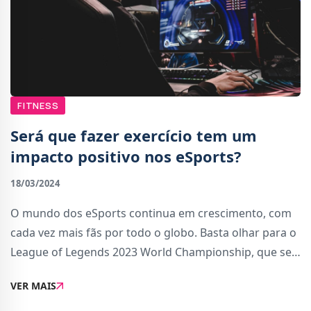
FITNESS
Será que fazer exercício tem um
impacto positivo nos eSports?
18/03/2024
O mundo dos eSports continua em crescimento, com
cada vez mais fãs por todo o globo. Basta olhar para o
League of Legends 2023 World Championship, que se
tornou no evento de eSports mais visto de sempre,
VER MAIS
com um recorde de 6.4 milhões de espetadores