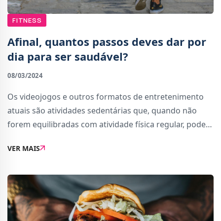
FITNESS
Afinal, quantos passos deves dar por
dia para ser saudável?
08/03/2024
Os videojogos e outros formatos de entretenimento
atuais são atividades sedentárias que, quando não
forem equilibradas com atividade física regular, podem
prejudicar a nossa saúde a longo prazo.Um tema de
VER MAIS
debate recorrente é a quantidade de pas