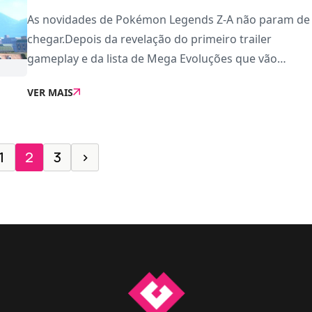
As novidades de Pokémon Legends Z-A não param de
chegar.Depois da revelação do primeiro trailer
gameplay e da lista de Mega Evoluções que vão
regressar, agora foi revelado também o mapa
VER MAIS
completo de Lumiose City, que vai servir de palco
para o
1
2
3
›