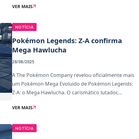
VER MAIS
negativas.A suposta Mega Evolução ainda não f
NOTÍCIA
Pokémon Legends: Z-A confirma
Mega Hawlucha
28/08/2025
A The Pokémon Company revelou oficialmente mais
um Pokémon Mega Evoluído de Pokémon Legends:
Z-A: o Mega Hawlucha. O carismático lutador,
conhecido pelo seu estilo exibicionista, ganha agora
VER MAIS
ainda mais força e presença através da Mega Evoluç
NOTÍCIA