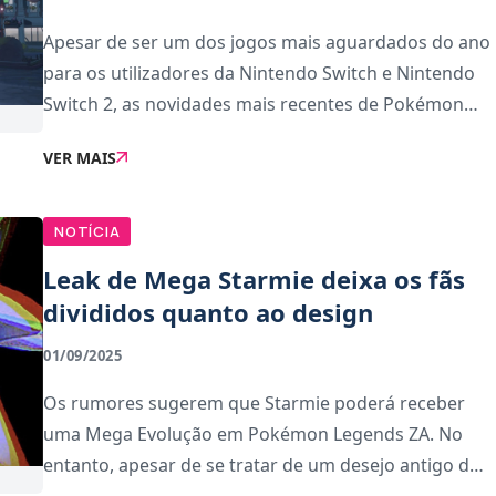
Apesar de ser um dos jogos mais aguardados do ano
para os utilizadores da Nintendo Switch e Nintendo
Switch 2, as novidades mais recentes de Pokémon
Legends ZA estão a gerar revolta entre os fãs.O
VER MAIS
motivo é simples: no mais recente Nintendo Direct
NOTÍCIA
Leak de Mega Starmie deixa os fãs
divididos quanto ao design
01/09/2025
Os rumores sugerem que Starmie poderá receber
uma Mega Evolução em Pokémon Legends ZA. No
entanto, apesar de se tratar de um desejo antigo dos
fãs, o design já está a gerar críticas e reações