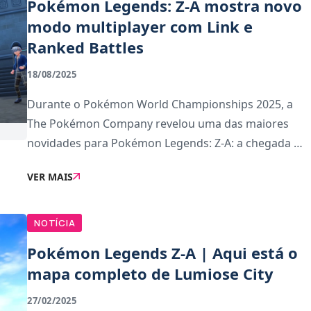
Pokémon Legends: Z-A mostra novo
modo multiplayer com Link e
Ranked Battles
18/08/2025
Durante o Pokémon World Championships 2025, a
The Pokémon Company revelou uma das maiores
novidades para Pokémon Legends: Z-A: a chegada do
Z-A Battle Club, um modo multiplayer competitivo
VER MAIS
que introduz Link Battles e Ranked Battles.Nas Link
Battle
NOTÍCIA
Pokémon Legends Z-A | Aqui está o
mapa completo de Lumiose City
27/02/2025