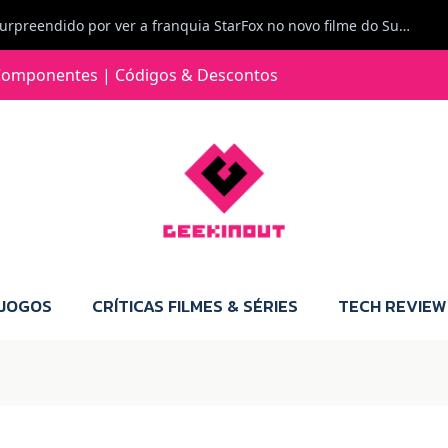
Carlos Ferreira diz: Fiquei surpreendido por ver a franquia StarFox no novo filme do Super Mario Galaxy - O filme. Boa! O tema de espaço está de novo na moda.
Jorge Loureiro | Fearme diz: A versão da Switch 2 tem censura... mas também não perdes muito.
omponentes | Códigos & Descontos
e com vontade para comprar para a Switch 2 :P
Jorge Loureiro | Fearme diz: Boas, obrigado pelo teu comentário. Talvez seja verdade que a Microsoft está a tentar redefinir o futuro dos jogos, mas para uma marca que já trocou de estratégia tantas vezes, é difícil acreditar em mais uma virada de direção. Basta lembrar do Kinect, da aposta no cloud gaming, ou mesmo do discurso de que os exclusivos eram "essenciais": todas essas promessas acabaram por perder força com o tempo. Além disso, há um ponto chave que estás a ignorar: as consolas Xbox. Está à vista que foram praticamente abandonadas. Quem comprou uma Xbox Series X a pensar que ia ser a máquina indispensável para jogar exclusivos, ficou a arder, porque hoje esses jogos chegam também ao PC e, cada vez mais, até à concorrência. Isso mina a identidade da marca e enfraquece a confiança dos jogadores. A PlayStation até pode estar a lançar alguns jogos na Xbox como o Helldivers 2, mas não é o catálogo inteiro. Desta forma, as consolas PS5 continuam a ter valor.
 JOGOS
CRÍTICAS FILMES & SÉRIES
TECH REVIEW