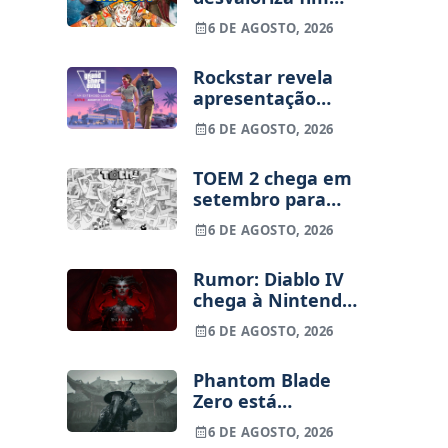
dos jogos físicos
6 DE AGOSTO, 2026
na PlayStation
Rockstar revela
apresentação
alargada de GTA
6 DE AGOSTO, 2026
VI para 27 de
agosto
TOEM 2 chega em
setembro para
PS5, Switch e PC
6 DE AGOSTO, 2026
Rumor: Diablo IV
chega à Nintendo
Switch 2 em
6 DE AGOSTO, 2026
setembro e vai
custar o preço de
Phantom Blade
um jogo novo
Zero está
terminado, pré-
6 DE AGOSTO, 2026
vendas começam