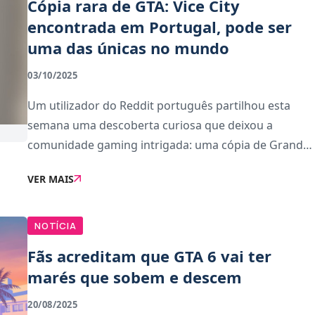
Cópia rara de GTA: Vice City
encontrada em Portugal, pode ser
uma das únicas no mundo
03/10/2025
Um utilizador do Reddit português partilhou esta
semana uma descoberta curiosa que deixou a
comunidade gaming intrigada: uma cópia de Grand
Theft Auto: Vice City para a PlayStation 2 que parece
VER MAIS
ter sido vítima de um erro de impressão
extremamente
NOTÍCIA
Fãs acreditam que GTA 6 vai ter
marés que sobem e descem
20/08/2025