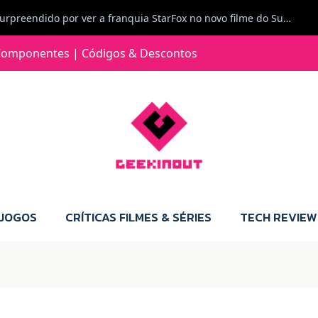
Carlos Ferreira diz: Fiquei surpreendido por ver a franquia StarFox no novo filme do Super Mario Galaxy - O filme. Boa! O tema de espaço está de novo na moda.
Jorge Loureiro | Fearme diz: A versão da Switch 2 tem censura... mas também não perdes muito.
omponentes | Códigos & Descontos
e com vontade para comprar para a Switch 2 :P
Jorge Loureiro | Fearme diz: Boas, obrigado pelo teu comentário. Talvez seja verdade que a Microsoft está a tentar redefinir o futuro dos jogos, mas para uma marca que já trocou de estratégia tantas vezes, é difícil acreditar em mais uma virada de direção. Basta lembrar do Kinect, da aposta no cloud gaming, ou mesmo do discurso de que os exclusivos eram "essenciais": todas essas promessas acabaram por perder força com o tempo. Além disso, há um ponto chave que estás a ignorar: as consolas Xbox. Está à vista que foram praticamente abandonadas. Quem comprou uma Xbox Series X a pensar que ia ser a máquina indispensável para jogar exclusivos, ficou a arder, porque hoje esses jogos chegam também ao PC e, cada vez mais, até à concorrência. Isso mina a identidade da marca e enfraquece a confiança dos jogadores. A PlayStation até pode estar a lançar alguns jogos na Xbox como o Helldivers 2, mas não é o catálogo inteiro. Desta forma, as consolas PS5 continuam a ter valor.
 JOGOS
CRÍTICAS FILMES & SÉRIES
TECH REVIEW