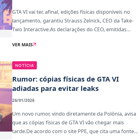
GTA VI vai ter, afinal, edições físicas disponíveis no
lançamento, garantiu Strauss Zelnick, CEO da Take-
Two Interactive.As declarações do CEO, emitidas
ontem na divulgação dos resultados trimestrais da
VER MAIS
editora, vêm contrariar um rumor ante
NOTÍCIA
Rumor: cópias físicas de GTA VI
adiadas para evitar leaks
26/01/2026
Um novo rumor, vindo diretamente da Polónia, avisa
que as cópias físicas de GTA VI vão chegar mais
tarde.De acordo com o site PPE, que cita uma fonte
anterior que no passado revelou a versão PS5 de