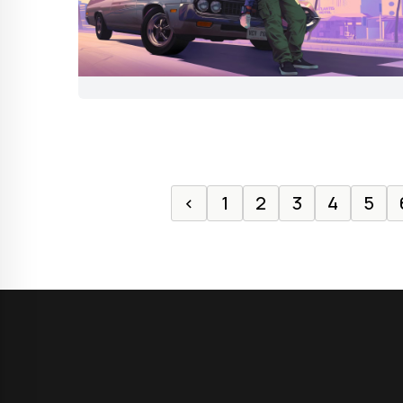
‹
1
2
3
4
5