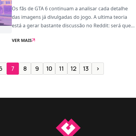
Os fãs de GTA 6 continuam a analisar cada detalhe
das imagens já divulgadas do jogo. A ultima teoria
está a gerar bastante discussão no Reddit: será que o
nível da água vai subir e descer, simulando o
VER MAIS
movimento das marés?A especulação surgi
6
7
8
9
10
11
12
13
›