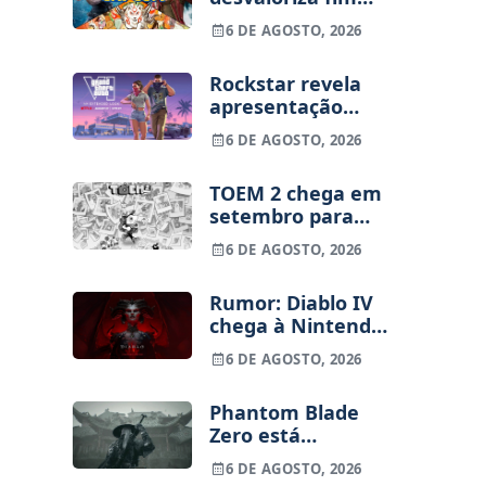
dos jogos físicos
6 DE AGOSTO, 2026
na PlayStation
Rockstar revela
apresentação
alargada de GTA
6 DE AGOSTO, 2026
VI para 27 de
agosto
TOEM 2 chega em
setembro para
PS5, Switch e PC
6 DE AGOSTO, 2026
Rumor: Diablo IV
chega à Nintendo
Switch 2 em
6 DE AGOSTO, 2026
setembro e vai
custar o preço de
Phantom Blade
um jogo novo
Zero está
terminado, pré-
6 DE AGOSTO, 2026
vendas começam