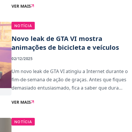
VER MAIS
Microsoft Flight Simulator 2024 e a data de Son
NOTÍCIA
Novo leak de GTA VI mostra
animações de bicicleta e veículos
02/12/2025
Um novo leak de GTA VI atingiu a Internet durante o
fim-de-semana de ação de graças. Antes que fiques
demasiado entusiasmado, fica a saber que dura
apenas alguns segundos e nem sequer é da versão
VER MAIS
atual do jogo.O vídeo foi encontrado no portfól
NOTÍCIA