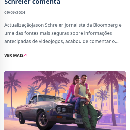
Schreier comenta
09/09/2024
ActualizaçãoJason Schreier, jornalista da Bloomberg e
uma das fontes mais seguras sobre informações
antecipadas de videojogos, acabou de comentar o
rumor lançado por Billsy Liam. Falou com seis
VER MAIS
funcionários da Rockstar Games, que lhe disseram q