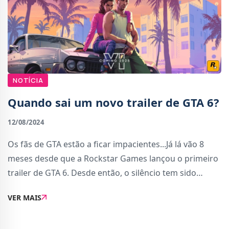
NOTÍCIA
Quando sai um novo trailer de GTA 6?
12/08/2024
Os fãs de GTA estão a ficar impacientes...Já lá vão 8
meses desde que a Rockstar Games lançou o primeiro
trailer de GTA 6. Desde então, o silêncio tem sido
absoluto. E tudo o que os fãs têm para satisfazer o seu
VER MAIS
apetite voraz por novidades