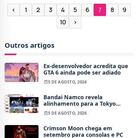
‹
1
2
3
4
5
6
7
8
9
10
›
Outros artigos
Ex-desenvolvedor acredita que
GTA 6 ainda pode ser adiado
5 DE AGOSTO, 2026
Bandai Namco revela
alinhamento para a Tokyo
Game Show 2026
5 DE AGOSTO, 2026
Crimson Moon chega em
setembro para consolas e PC