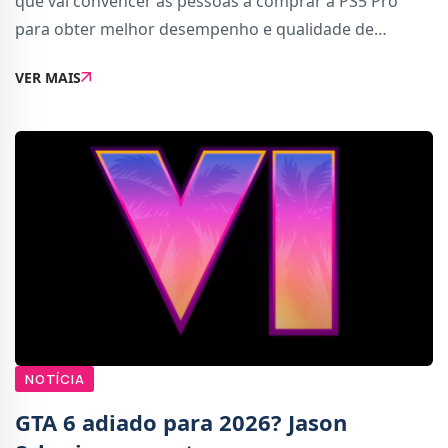
que vai convencer as pessoas a comprar a PS5 Pro
para obter melhor desempenho e qualidade de
imagem, a recente análise do Digital Foundry à
VER MAIS
consola, com base no que foi revelado pela
PlayStation,
NOTÍCIA
GTA 6 adiado para 2026? Jason