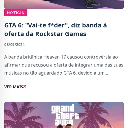
NOTÍCIA
GTA 6: "Vai-te f*der", diz banda à
oferta da Rockstar Games
08/09/2024
A banda britânica Heaven 17 causou controvérsia ao
afirmar que recusou a oferta de integrar uma das suas
músicas no tão aguardado GTA 6, devido a um
desacordo monetário. Um dos membros da banda,
VER MAIS
Martyn Ware, partilhou o descontentamento com a of