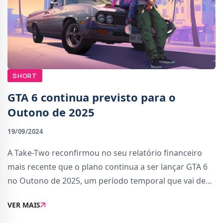
SHORT
GTA 6 continua previsto para o
Outono de 2025
19/09/2024
A Take-Two reconfirmou no seu relatório financeiro
mais recente que o plano continua a ser lançar GTA 6
no Outono de 2025, um período temporal que vai de
Setembro a Dezembro. É uma negação directa de um
VER MAIS
rumor recente, que afirmava que GTA 6 ia