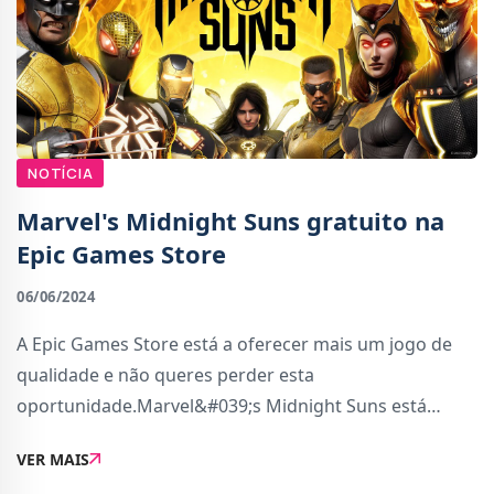
NOTÍCIA
Marvel's Midnight Suns gratuito na
Epic Games Store
06/06/2024
A Epic Games Store está a oferecer mais um jogo de
qualidade e não queres perder esta
oportunidade.Marvel&#039;s Midnight Suns está
gratuito até 13 de Junho às 16h00 de Portugal. Como é
VER MAIS
habitual nas ofertas da Epic Games, o jogo estará para