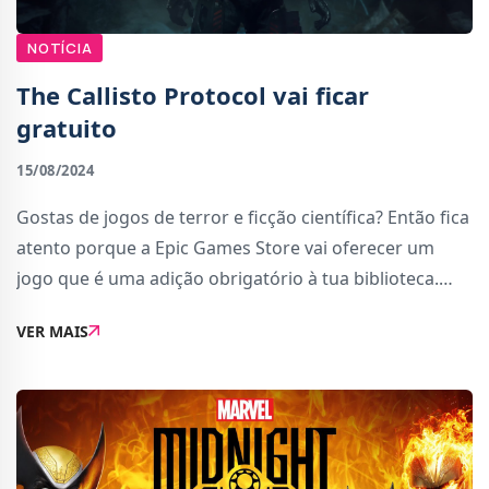
NOTÍCIA
The Callisto Protocol vai ficar
gratuito
15/08/2024
Gostas de jogos de terror e ficção científica? Então fica
atento porque a Epic Games Store vai oferecer um
jogo que é uma adição obrigatório à tua biblioteca.
Qual é esse jogo? The Callisto Protocol.Quando vai
VER MAIS
ficar gratuito?The Callisto Pr