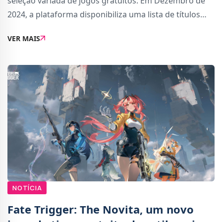
seleção variada de jogos gratuitos. Em Dezembro de
2024, a plataforma disponibiliza uma lista de títulos
para download que variam desde clássicos a
VER MAIS
novidades mais recentes. Portanto, há algum
NOTÍCIA
Fate Trigger: The Novita, um novo