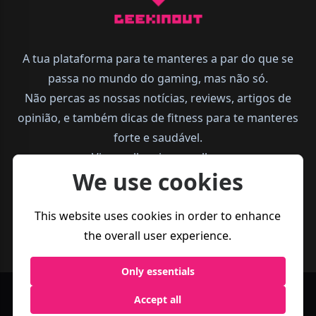
A tua plataforma para te manteres a par do que se
passa no mundo do gaming, mas não só.
Não percas as nossas notícias, reviews, artigos de
opinião, e também dicas de fitness para te manteres
forte e saudável.
Vive melhor, joga melhor.
We use cookies
This website uses cookies in order to enhance
the overall user experience.
Only essentials
Accept all
Política de
Termos e
Business