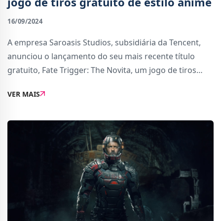
jogo de tiros gratuito de estilo anime
16/09/2024
A empresa Saroasis Studios, subsidiária da Tencent,
anunciou o lançamento do seu mais recente título
gratuito, Fate Trigger: The Novita, um jogo de tiros
tático com heróis de estilo anime.Descrito como um
VER MAIS
jogo de tiros tático focado em estraté