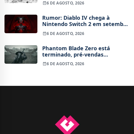
6 DE AGOSTO, 2026
Rumor: Diablo IV chega à
Nintendo Switch 2 em setembro
e vai custar o preço de um jogo
6 DE AGOSTO, 2026
novo
Phantom Blade Zero está
terminado, pré-vendas
começam na próxima semana
6 DE AGOSTO, 2026