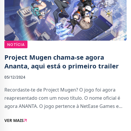
NOTÍCIA
Project Mugen chama-se agora
Ananta, aqui está o primeiro trailer
05/12/2024
Recordaste-te de Project Mugen? O jogo foi agora
reapresentado com um novo título. O nome oficial é
agora ANANTA. O jogo pertence à NetEase Games e
está atualmente em desenvolvimento no estúdio
VER MAIS
chinês Naked Rain.ANANTA é um RPG em mundo
aberto