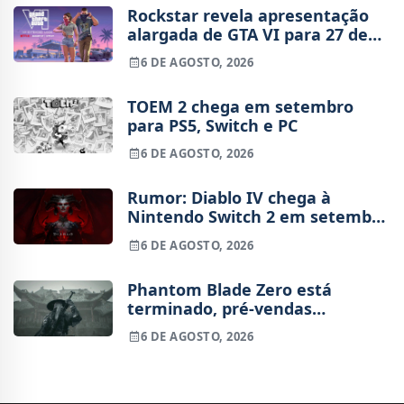
Rockstar revela apresentação
alargada de GTA VI para 27 de
agosto
6 DE AGOSTO, 2026
TOEM 2 chega em setembro
para PS5, Switch e PC
6 DE AGOSTO, 2026
Rumor: Diablo IV chega à
Nintendo Switch 2 em setembro
e vai custar o preço de um jogo
6 DE AGOSTO, 2026
novo
Phantom Blade Zero está
terminado, pré-vendas
começam na próxima semana
6 DE AGOSTO, 2026