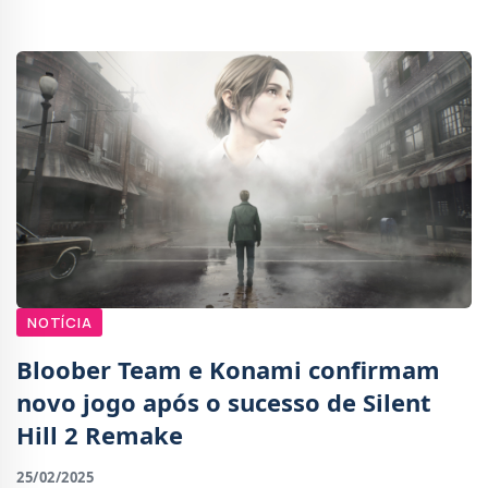
para Agosto deste ano.Se jogas no PC e queres voltar à
selva
NOTÍCIA
Bloober Team e Konami confirmam
novo jogo após o sucesso de Silent
Hill 2 Remake
25/02/2025