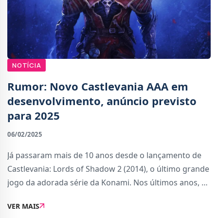
NOTÍCIA
Rumor: Novo Castlevania AAA em
desenvolvimento, anúncio previsto
para 2025
06/02/2025
Já passaram mais de 10 anos desde o lançamento de
Castlevania: Lords of Shadow 2 (2014), o último grande
jogo da adorada série da Konami. Nos últimos anos, a
Netflix tem mantido a franquia viva através de séries
VER MAIS
animadas, mas no que toca a vid