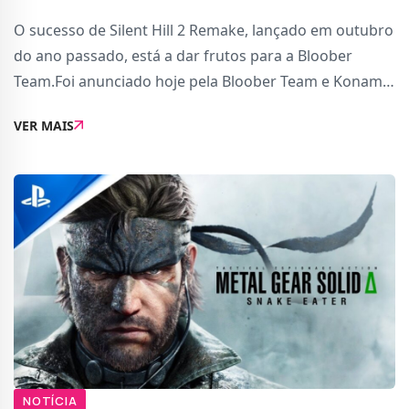
O sucesso de Silent Hill 2 Remake, lançado em outubro
do ano passado, está a dar frutos para a Bloober
Team.Foi anunciado hoje pela Bloober Team e Konami
que vão prolongar a sua parceria. O resultado é um
VER MAIS
novo projeto baseado numa propriedade in
NOTÍCIA