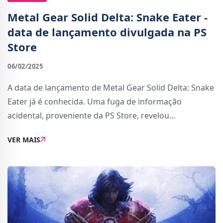
Metal Gear Solid Delta: Snake Eater -
data de lançamento divulgada na PS
Store
06/02/2025
A data de lançamento de Metal Gear Solid Delta: Snake
Eater já é conhecida. Uma fuga de informação
acidental, proveniente da PS Store, revelou
antecipadamente a aguardada data de lançamento do
VER MAIS
jogo: 28 de agosto de 2025.Até hoje, a data de lan