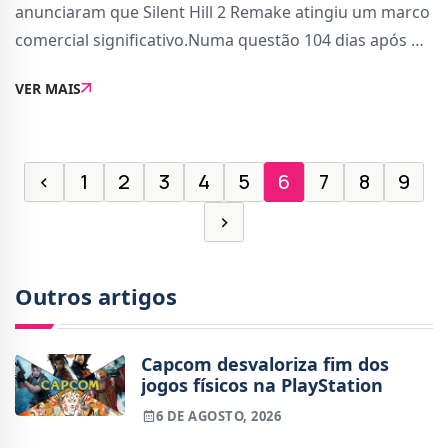
anunciaram que Silent Hill 2 Remake atingiu um marco
comercial significativo.Numa questão 104 dias após o
lançamento (pouco mais de 3 meses), o jogo de terror
VER MAIS
e sobrevivência, ultrapassou 2 milhões de uni
‹
1
2
3
4
5
6
7
8
9
›
Outros artigos
Capcom desvaloriza fim dos
jogos físicos na PlayStation
6 DE AGOSTO, 2026