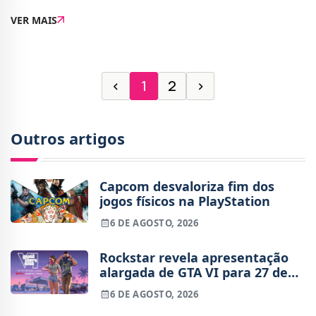
desde universo que nunca leram os livros de Tolkien
VER MAIS
procuram saber, afinal, qual a origem destas temida
‹
1
2
›
Outros artigos
Capcom desvaloriza fim dos
jogos físicos na PlayStation
6 DE AGOSTO, 2026
Rockstar revela apresentação
alargada de GTA VI para 27 de
agosto
6 DE AGOSTO, 2026