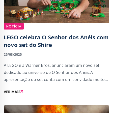
NOTÍCIA
LEGO celebra O Senhor dos Anéis com
novo set do Shire
25/03/2025
A LEGO e a Warner Bros. anunciaram um novo set
dedicado ao universo de O Senhor dos Anéis.A
apresentação do set conta com um convidado muito
especial: Sean Astin, o ator de Samwise Gamgee,
VER MAIS
regressa à Terra-média para protagonizar um
minifilme ex