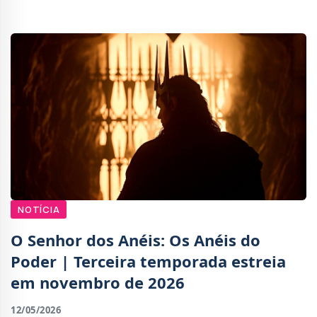
mundo aberto baseado no universo de The Lord o
NOTÍCIA
O Senhor dos Anéis: Os Anéis do
Poder | Terceira temporada estreia
em novembro de 2026
12/05/2026