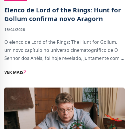
Elenco de Lord of the Rings: Hunt for
Gollum confirma novo Aragorn
15/04/2026
O elenco de Lord of the Rings: The Hunt for Gollum,
um novo capítulo no universo cinematográfico de O
Senhor dos Anéis, foi hoje revelado, juntamente com o
primeiro poster oficial.No Instagram, a conta oficial do
VER MAIS
filme partilhou um poster animado,