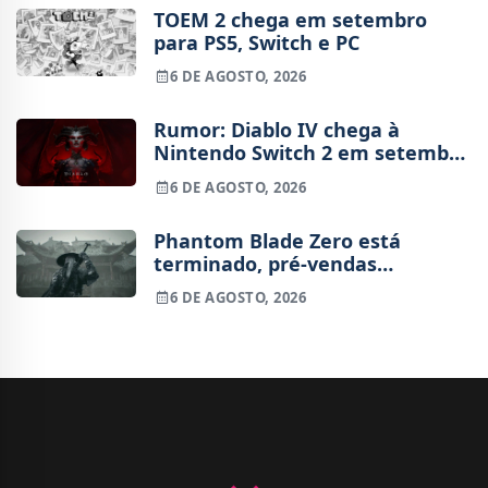
TOEM 2 chega em setembro
para PS5, Switch e PC
6 DE AGOSTO, 2026
Rumor: Diablo IV chega à
Nintendo Switch 2 em setembro
e vai custar o preço de um jogo
6 DE AGOSTO, 2026
novo
Phantom Blade Zero está
terminado, pré-vendas
começam na próxima semana
6 DE AGOSTO, 2026