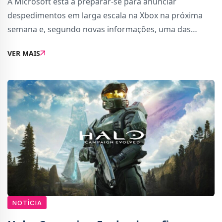
A Microsoft está a preparar-se para anunciar
despedimentos em larga escala na Xbox na próxima
semana e, segundo novas informações, uma das
potenciais vítimas será Marvel&#039;s Blade,
VER MAIS
juntamente com o estúdio que está a produzir, a
Arkane.Con
NOTÍCIA