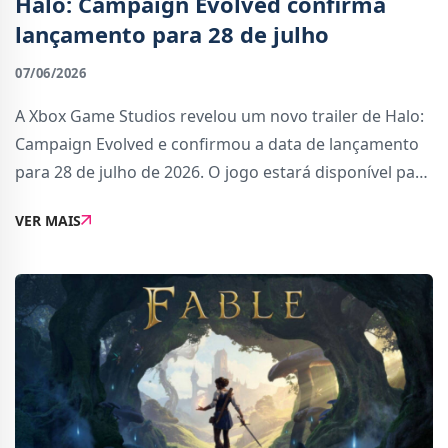
Halo: Campaign Evolved confirma
lançamento para 28 de julho
07/06/2026
A Xbox Game Studios revelou um novo trailer de Halo:
Campaign Evolved e confirmou a data de lançamento
para 28 de julho de 2026. O jogo estará disponível para
Xbox Series, PC, PlayStation 5 e Game Pass, com
VER MAIS
suporte para cross-play e progressão pa