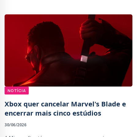
físico.Apesar de ainda não ser oficial, a Xbox vai segu
NOTÍCIA
Xbox quer cancelar Marvel's Blade e
encerrar mais cinco estúdios
30/06/2026