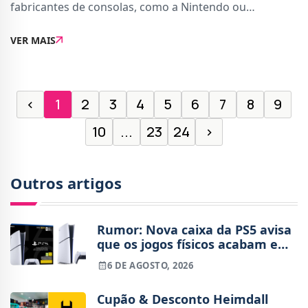
fabricantes de consolas, como a Nintendo ou
PlayStation. A maior concorrência atual é a
VER MAIS
atenção.Estas foram as palavras de Sharma, que
entrou para o car
‹
1
2
3
4
5
6
7
8
9
10
...
23
24
›
Outros artigos
Rumor: Nova caixa da PS5 avisa
que os jogos físicos acabam em
2028
6 DE AGOSTO, 2026
Cupão & Desconto Heimdall