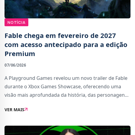
NOTÍCIA
Fable chega em fevereiro de 2027
com acesso antecipado para a edição
Premium
07/06/2026
A Playground Games revelou um novo trailer de Fable
durante o Xbox Games Showcase, oferecendo uma
visão mais aprofundada da história, das personagens
e do mundo de Albion. O vídeo destacou novas
VER MAIS
sequências de jogabilidade, combate, magia e alguma