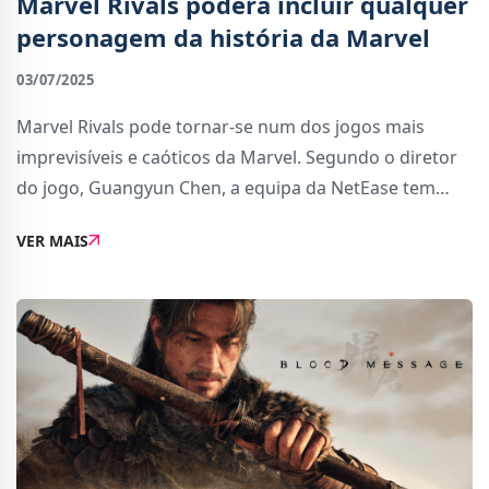
Marvel Rivals poderá incluir qualquer
personagem da história da Marvel
03/07/2025
Marvel Rivals pode tornar-se num dos jogos mais
imprevisíveis e caóticos da Marvel. Segundo o diretor
do jogo, Guangyun Chen, a equipa da NetEase tem
licença total para usar qualquer personagem da
VER MAIS
história da Marvel, o que inclui mais de 85 anos