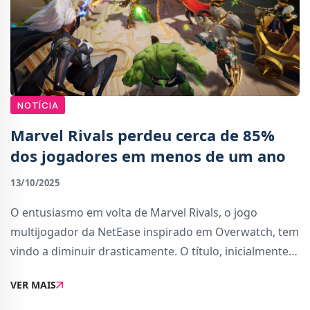
NOTÍCIA
Marvel Rivals perdeu cerca de 85%
dos jogadores em menos de um ano
13/10/2025
O entusiasmo em volta de Marvel Rivals, o jogo
multijogador da NetEase inspirado em Overwatch, tem
vindo a diminuir drasticamente. O título, inicialmente
destacado pelo seu lançamento graças à jogabilidade
VER MAIS
dinâmica, às animações de grande qua