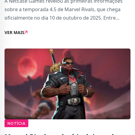
A NetEase Games revelou as primeiras informações
sobre a temporada 4.5 de Marvel Rivals, que chega
oficialmente no dia 10 de outubro de 2025. Entre
novos modos de jogo, eventos temáticos e
VER MAIS
funcionalidades aguardadas pela comunidade, o
grande desta
NOTÍCIA