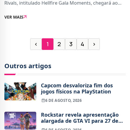
Rivals, intitulado Hellfire Gala Moments, chegará ao
jogo já no início de maio. Acompanhado de um trailer
VER MAIS
com várias novidades, que mostra as rec
‹
1
2
3
4
›
Outros artigos
Capcom desvaloriza fim dos
jogos físicos na PlayStation
6 DE AGOSTO, 2026
Rockstar revela apresentação
alargada de GTA VI para 27 de
agosto
6 DE AGOSTO, 2026