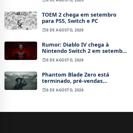
TOEM 2 chega em setembro
para PS5, Switch e PC
6 DE AGOSTO, 2026
Rumor: Diablo IV chega à
Nintendo Switch 2 em setembro
e vai custar o preço de um jogo
6 DE AGOSTO, 2026
novo
Phantom Blade Zero está
terminado, pré-vendas
começam na próxima semana
6 DE AGOSTO, 2026