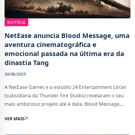
NOTÍCIA
NetEase anuncia Blood Message, uma
aventura cinematográfica e
emocional passada na última era da
dinastia Tang
20/06/2025
A NetEase Games e o estúdio 24 Entertainment Lin’an
(subsidiária da Thunder Fire Studio) revelaram o seu
mais ambicioso projeto até à data, Blood Message,
uma aventura de ação cinematográfica e narrativa.
VER MAIS
Este será o primeiro título AAA to