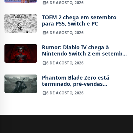
6 DE AGOSTO, 2026
TOEM 2 chega em setembro
para PS5, Switch e PC
6 DE AGOSTO, 2026
Rumor: Diablo IV chega à
Nintendo Switch 2 em setembro
e vai custar o preço de um jogo
6 DE AGOSTO, 2026
novo
Phantom Blade Zero está
terminado, pré-vendas
começam na próxima semana
6 DE AGOSTO, 2026