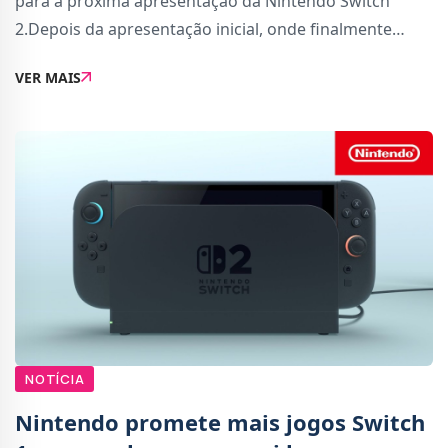
para a próxima apresentação da Nintendo Switch
2.Depois da apresentação inicial, onde finalmente
vimos o design da consola, este promete ser um
VER MAIS
evento de maior duração e com maiores revelaçõ
NOTÍCIA
Nintendo promete mais jogos Switch