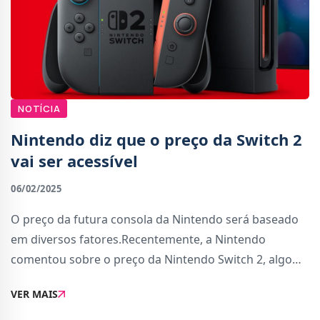
NOTÍCIA
Nintendo diz que o preço da Switch 2
vai ser acessível
06/02/2025
O preço da futura consola da Nintendo será baseado
em diversos fatores.Recentemente, a Nintendo
comentou sobre o preço da Nintendo Switch 2, algo
que ainda não foi revelado até agora, e mencionou
VER MAIS
que será baseado em diversos fatores. Apesar tud