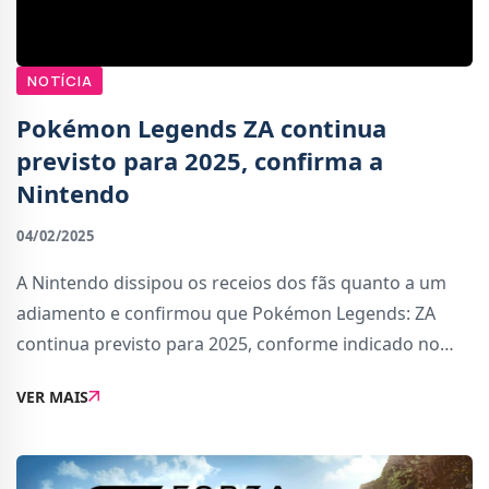
NOTÍCIA
Pokémon Legends ZA continua
previsto para 2025, confirma a
Nintendo
04/02/2025
A Nintendo dissipou os receios dos fãs quanto a um
adiamento e confirmou que Pokémon Legends: ZA
continua previsto para 2025, conforme indicado no
mais recente relatório financeiro. Com a ausência de
VER MAIS
novas informações desde o seu anúncio, muit