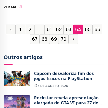
PS5, com lançamento já confirmado na Primavera. No
VER MAIS
entanto, parece que a Microsoft tem planos
‹
1
2
...
61
62
63
64
65
66
67
68
69
70
›
Outros artigos
Capcom desvaloriza fim dos
jogos físicos na PlayStation
6 DE AGOSTO, 2026
Rockstar revela apresentação
alargada de GTA VI para 27 de
agosto