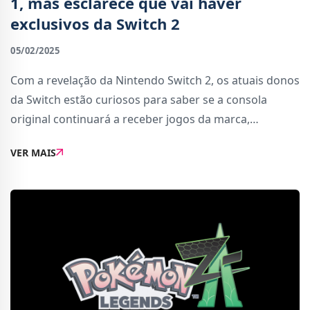
1, mas esclarece que vai haver
exclusivos da Switch 2
05/02/2025
Com a revelação da Nintendo Switch 2, os atuais donos
da Switch estão curiosos para saber se a consola
original continuará a receber jogos da marca,
especialmente numa fase em que a atenção
VER MAIS
geralmente se volta para a sucessora.Recentemente,
dur