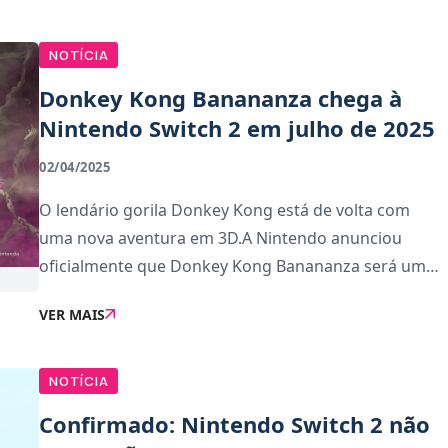
con
NOTÍCIA
Donkey Kong Banananza chega à
Nintendo Switch 2 em julho de 2025
02/04/2025
O lendário gorila Donkey Kong está de volta com
uma nova aventura em 3D.A Nintendo anunciou
oficialmente que Donkey Kong Banananza será um
exclusivo lançado especialmente para a Nintendo
VER MAIS
Switch 2. De forma aproveitar todo o potencial da
nova cons
NOTÍCIA
Confirmado: Nintendo Switch 2 não