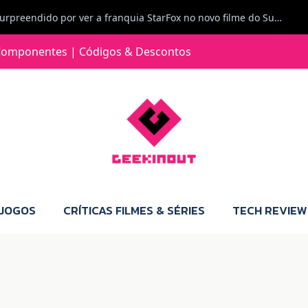
Jorge Loureiro | Fearme diz: A versão da Switch 2 tem censura... mas também não perdes muito.
e com vontade para comprar para a Switch 2 :P
omponentes | Códigos & Descontos
Jorge Loureiro | Fearme diz: Boas, obrigado pelo teu comentário. Talvez seja verdade que a Microsoft está a tentar redefinir o futuro dos jogos, mas para uma marca que já trocou de estratégia tantas vezes, é difícil acreditar em mais uma virada de direção. Basta lembrar do Kinect, da aposta no cloud gaming, ou mesmo do discurso de que os exclusivos eram "essenciais": todas essas promessas acabaram por perder força com o tempo. Além disso, há um ponto chave que estás a ignorar: as consolas Xbox. Está à vista que foram praticamente abandonadas. Quem comprou uma Xbox Series X a pensar que ia ser a máquina indispensável para jogar exclusivos, ficou a arder, porque hoje esses jogos chegam também ao PC e, cada vez mais, até à concorrência. Isso mina a identidade da marca e enfraquece a confiança dos jogadores. A PlayStation até pode estar a lançar alguns jogos na Xbox como o Helldivers 2, mas não é o catálogo inteiro. Desta forma, as consolas PS5 continuam a ter valor.
 JOGOS
CRÍTICAS FILMES & SÉRIES
TECH REVIEW