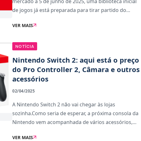
mercado a 5 de junho de 2025, uma biblioteca inicial
de jogos já está preparada para tirar partido do
potencial da nova consola.O catálogo de lançamento
VER MAIS
inclui uma combinação de títulos exclusiv
NOTÍCIA
Nintendo Switch 2: aqui está o preço
do Pro Controller 2, Câmara e outros
acessórios
02/04/2025
A Nintendo Switch 2 não vai chegar às lojas
sozinha.Como seria de esperar, a próxima consola da
Nintendo vem acompanhada de vários acessórios,
incluindo até uma câmara que poderá ser usada no
VER MAIS
GameChat, uma nova funcionalidade integrada na