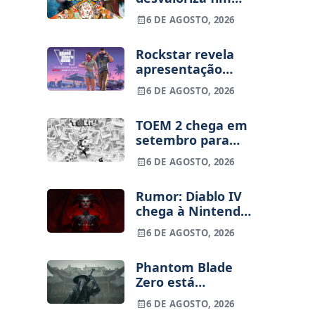
dos jogos físicos
6 DE AGOSTO, 2026
na PlayStation
Rockstar revela
apresentação
alargada de GTA
6 DE AGOSTO, 2026
VI para 27 de
agosto
TOEM 2 chega em
setembro para
PS5, Switch e PC
6 DE AGOSTO, 2026
Rumor: Diablo IV
chega à Nintendo
Switch 2 em
6 DE AGOSTO, 2026
setembro e vai
custar o preço de
Phantom Blade
um jogo novo
Zero está
terminado, pré-
6 DE AGOSTO, 2026
vendas começam