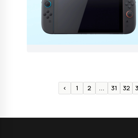
‹
1
2
...
31
32