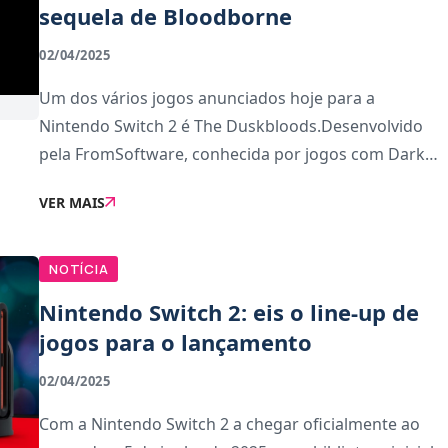
sequela de Bloodborne
02/04/2025
Um dos vários jogos anunciados hoje para a
Nintendo Switch 2 é The Duskbloods.Desenvolvido
pela FromSoftware, conhecida por jogos com Dark
Souls e Elden Ring, o título promete trazer uma
VER MAIS
jogabilidade desafiante com uma atmosfera sombria
onde a mar
NOTÍCIA
Nintendo Switch 2: eis o line-up de
jogos para o lançamento
02/04/2025
Com a Nintendo Switch 2 a chegar oficialmente ao