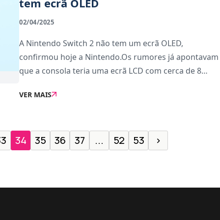
tem ecrã OLED
02/04/2025
A Nintendo Switch 2 não tem um ecrã OLED,
confirmou hoje a Nintendo.Os rumores já apontavam
que a consola teria uma ecrã LCD com cerca de 8
polegadas (na verdade, hoje confirmou-se que são
VER MAIS
7,9 polegadas) e isso ficou confirmado na
apresentação
33
34
35
36
37
...
52
53
›