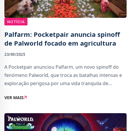
NOTÍCIA
Palfarm: Pocketpair anuncia spinoff
de Palworld focado em agricultura
23/09/2025
A Pocketpair anunciou Palfarm, um novo spinoff do
fenómeno Palworld, que troca as batalhas intensas e
exploração perigosa por uma vida tranquila de
agricultura, gestão de quintas, e convivência com os
VER MAIS
Pals.Descrito como um farming sim de coleç�