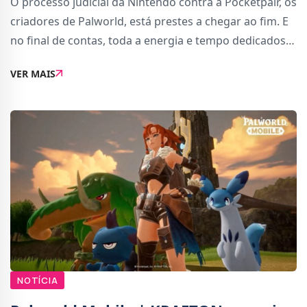
O processo judicial da Nintendo contra a Pocketpair, os
criadores de Palworld, está prestes a chegar ao fim. E
no final de contas, toda a energia e tempo dedicados
pela Nintendo podem traduzir-se numa compensação
VER MAIS
inferior a 30 mil euros.Segundo in
NOTÍCIA