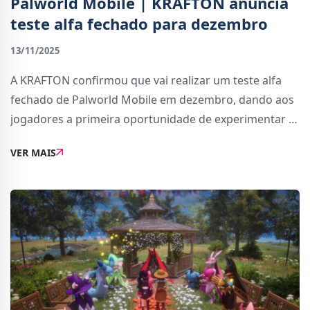
Palworld Mobile | KRAFTON anuncia
teste alfa fechado para dezembro
13/11/2025
A KRAFTON confirmou que vai realizar um teste alfa
fechado de Palworld Mobile em dezembro, dando aos
jogadores a primeira oportunidade de experimentar a
adaptação mobile do popular jogo de sobrevivência e
VER MAIS
aventura. As inscrições para participar