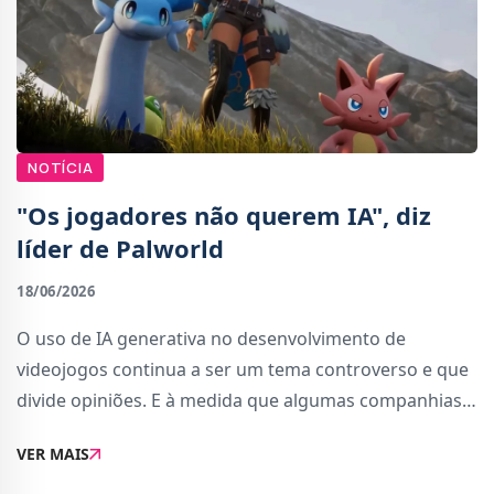
NOTÍCIA
"Os jogadores não querem IA", diz
líder de Palworld
18/06/2026
O uso de IA generativa no desenvolvimento de
videojogos continua a ser um tema controverso e que
divide opiniões. E à medida que algumas companhias
abraçam por completo esta nova ferramenta (como o
VER MAIS
novo Crazy Taxi da Sega), outras, como a Pocketpa