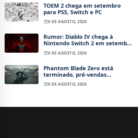
TOEM 2 chega em setembro
para PS5, Switch e PC
6 DE AGOSTO, 2026
Rumor: Diablo IV chega à
Nintendo Switch 2 em setembro
e vai custar o preço de um jogo
6 DE AGOSTO, 2026
novo
Phantom Blade Zero está
terminado, pré-vendas
começam na próxima semana
6 DE AGOSTO, 2026