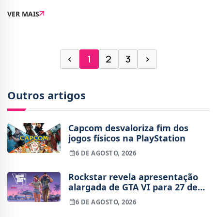
de colaboração com Terraria. Intitulada de “Tides of
VER MAIS
Terraria”, a atualização cheg
‹
1
2
3
›
Outros artigos
Capcom desvaloriza fim dos
jogos físicos na PlayStation
6 DE AGOSTO, 2026
Rockstar revela apresentação
alargada de GTA VI para 27 de
agosto
6 DE AGOSTO, 2026