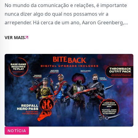
No mundo da comunicação e relações, é importante
nunca dizer algo do qual nos possamos vir a
arrepender. Há cerca de um ano, Aaron Greenberg,
responsável pelo marketing da Xbox, descreveu Hi-Fi
VER MAIS
Rush da Tango Gameworks como um sucesso. Apesar
d
NOTÍCIA