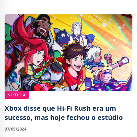
modo offline. Para contexto, Redfall requer
NOTÍCIA
Xbox disse que Hi-Fi Rush era um
sucesso, mas hoje fechou o estúdio
07/05/2024