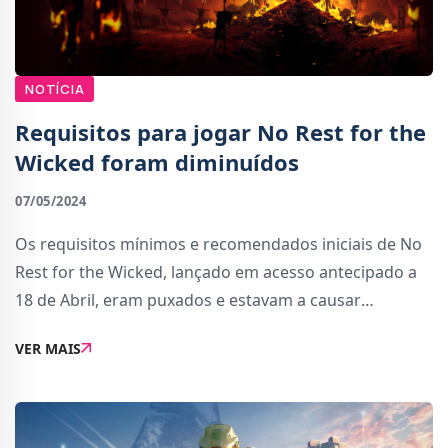
NOTÍCIA
Requisitos para jogar No Rest for the
Wicked foram diminuídos
07/05/2024
Os requisitos mínimos e recomendados iniciais de No
Rest for the Wicked, lançado em acesso antecipado a
18 de Abril, eram puxados e estavam a causar
problemas mesmo em computadores com hardware
VER MAIS
decente.Desde então, a Moon Studios lançou uma
actua