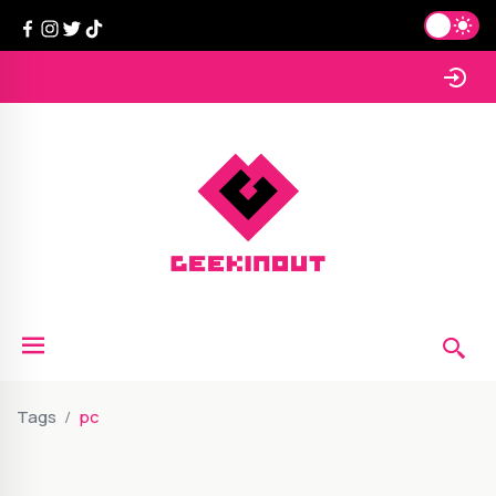
Tags
pc