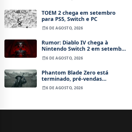
TOEM 2 chega em setembro
para PS5, Switch e PC
6 DE AGOSTO, 2026
Rumor: Diablo IV chega à
Nintendo Switch 2 em setembro
e vai custar o preço de um jogo
6 DE AGOSTO, 2026
novo
Phantom Blade Zero está
terminado, pré-vendas
começam na próxima semana
6 DE AGOSTO, 2026