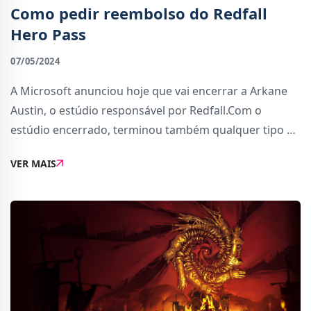
Como pedir reembolso do Redfall
Hero Pass
07/05/2024
A Microsoft anunciou hoje que vai encerrar a Arkane
Austin, o estúdio responsável por Redfall.Com o
estúdio encerrado, terminou também qualquer tipo de
desenvolvimento. Os servidores vão permanecer
VER MAIS
online e a permitir que os jogadores desfrutem