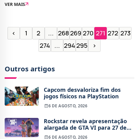
VER MAIS
Helljumpers e não figura como uma criação
‹
1
2
...
268
269
270
271
272
273
274
...
294
295
›
Outros artigos
Capcom desvaloriza fim dos
jogos físicos na PlayStation
6 DE AGOSTO, 2026
Rockstar revela apresentação
alargada de GTA VI para 27 de
agosto
6 DE AGOSTO, 2026