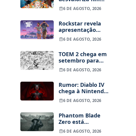
dos jogos físicos
6 DE AGOSTO, 2026
na PlayStation
Rockstar revela
apresentação
alargada de GTA
6 DE AGOSTO, 2026
VI para 27 de
agosto
TOEM 2 chega em
setembro para
PS5, Switch e PC
6 DE AGOSTO, 2026
Rumor: Diablo IV
chega à Nintendo
Switch 2 em
6 DE AGOSTO, 2026
setembro e vai
custar o preço de
Phantom Blade
um jogo novo
Zero está
terminado, pré-
6 DE AGOSTO, 2026
vendas começam