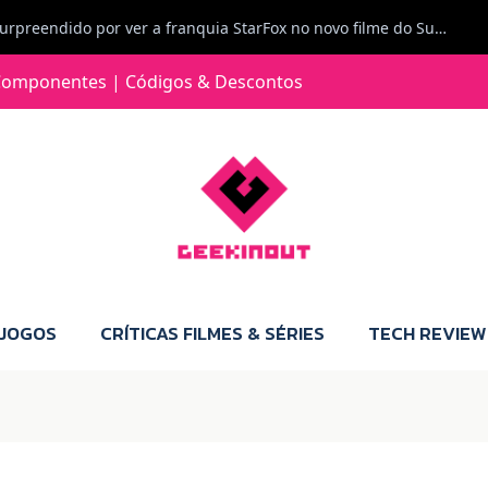
Carlos Ferreira diz: Fiquei surpreendido por ver a franquia StarFox no novo filme do Super Mario Galaxy - O filme. Boa! O tema de espaço está de novo na moda.
Jorge Loureiro | Fearme diz: A versão da Switch 2 tem censura... mas também não perdes muito.
omponentes | Códigos & Descontos
e com vontade para comprar para a Switch 2 :P
Jorge Loureiro | Fearme diz: Boas, obrigado pelo teu comentário. Talvez seja verdade que a Microsoft está a tentar redefinir o futuro dos jogos, mas para uma marca que já trocou de estratégia tantas vezes, é difícil acreditar em mais uma virada de direção. Basta lembrar do Kinect, da aposta no cloud gaming, ou mesmo do discurso de que os exclusivos eram "essenciais": todas essas promessas acabaram por perder força com o tempo. Além disso, há um ponto chave que estás a ignorar: as consolas Xbox. Está à vista que foram praticamente abandonadas. Quem comprou uma Xbox Series X a pensar que ia ser a máquina indispensável para jogar exclusivos, ficou a arder, porque hoje esses jogos chegam também ao PC e, cada vez mais, até à concorrência. Isso mina a identidade da marca e enfraquece a confiança dos jogadores. A PlayStation até pode estar a lançar alguns jogos na Xbox como o Helldivers 2, mas não é o catálogo inteiro. Desta forma, as consolas PS5 continuam a ter valor.
 JOGOS
CRÍTICAS FILMES & SÉRIES
TECH REVIEW