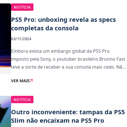
NOTÍCIA
PS5 Pro: unboxing revela as specs
completas da consola
03/11/2024
Embora exista um embargo global da PS5 Pro
imposto pela Sony, o youtuber brasileiro Brunno Fast
teve a sorte de receber a sua consola mais cedo. Não
só publicou um unboxing da consola, como revelou
VER MAIS
os specs completos da PS5 Pro.Agora, sabemos ofici
NOTÍCIA
Outro inconveniente: tampas da PS5
Slim não encaixam na PS5 Pro