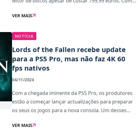
leitor de discos apesar de custar 799,99 euros. Como
tal, há jogadores a comprar o leitor de discos que a
VER MAIS
Sony vende à parte por 119,99 euros.Só que e
NOTÍCIA
Lords of the Fallen recebe update
para a PS5 Pro, mas não faz 4K 60
fps nativos
04/11/2024
Com a chegada iminente da PS5 Pro, os produtores
estão a começar lançar actualizações para preparar
os seus os jogos para a nova consola. Um desses
jogos é Lords of the Fallen, desenvolvido pela
VER MAIS
Hexworks.A atualização 1.6, disponível a parti