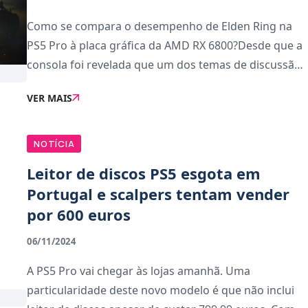
Como se compara o desempenho de Elden Ring na
PS5 Pro à placa gráfica da AMD RX 6800?Desde que a
consola foi revelada que um dos temas de discussão
está centrado em descobrir qual a placa gráfica
VER MAIS
equivalente à consola. Um vídeo de análise pub
NOTÍCIA
Leitor de discos PS5 esgota em
Portugal e scalpers tentam vender
por 600 euros
06/11/2024
A PS5 Pro vai chegar às lojas amanhã. Uma
particularidade deste novo modelo é que não inclui