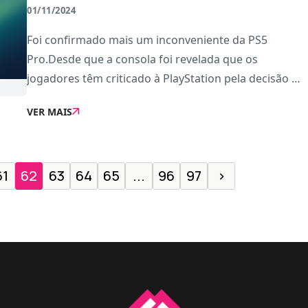
01/11/2024
Foi confirmado mais um inconveniente da PS5
Pro.Desde que a consola foi revelada que os
jogadores têm criticado à PlayStation pela decisão de
vender o leitor de discos como um extra para a
VER MAIS
consola. E não é um extra propriamente barato! O
leitor
61
62
63
64
65
...
96
97
›