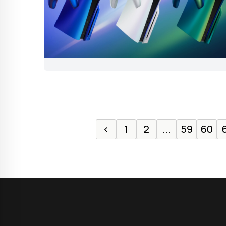
‹
1
2
...
59
60