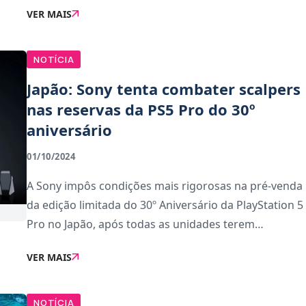
VER MAIS
no modo de qualidade e também no modo de
desempenho.
NOTÍCIA
Japão: Sony tenta combater scalpers
nas reservas da PS5 Pro do 30º
aniversário
01/10/2024
A Sony impôs condições mais rigorosas na pré-venda
da edição limitada do 30º Aniversário da PlayStation 5
Pro no Japão, após todas as unidades terem
esgotarem rapidamente em vários mercados. Tudo
VER MAIS
isto para evitar que os scalpers se aprovei
NOTÍCIA