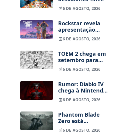
dos jogos físicos
6 DE AGOSTO, 2026
na PlayStation
Rockstar revela
apresentação
alargada de GTA
6 DE AGOSTO, 2026
VI para 27 de
agosto
TOEM 2 chega em
setembro para
PS5, Switch e PC
6 DE AGOSTO, 2026
Rumor: Diablo IV
chega à Nintendo
Switch 2 em
6 DE AGOSTO, 2026
setembro e vai
custar o preço de
Phantom Blade
um jogo novo
Zero está
terminado, pré-
6 DE AGOSTO, 2026
vendas começam