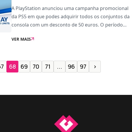
A PlayStation anunciou uma campanha promocional
da PS5 em que podes adquirir todos os conjuntos da
consola com um desconto de 50 euros. O período
promocional entre hoje em vigor e vai até 17 de
VER MAIS
Outubro.Durante este período, podes então adquirir
a
67
68
69
70
71
...
96
97
›