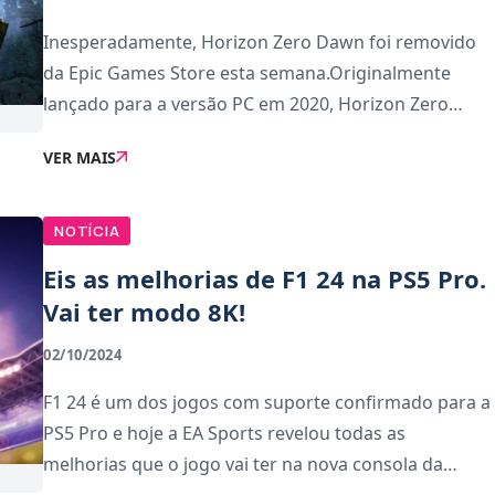
Inesperadamente, Horizon Zero Dawn foi removido
da Epic Games Store esta semana.Originalmente
lançado para a versão PC em 2020, Horizon Zero
Dawn já não se encontra disponível para aquisição
VER MAIS
através da plataforma da Epic Games, algo curioso q
NOTÍCIA
Eis as melhorias de F1 24 na PS5 Pro.
Vai ter modo 8K!
02/10/2024
F1 24 é um dos jogos com suporte confirmado para a
PS5 Pro e hoje a EA Sports revelou todas as
melhorias que o jogo vai ter na nova consola da
Sony.O jogo de simulação vai apresentar melhorias