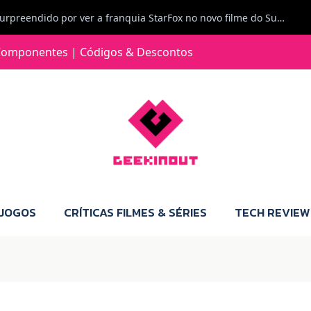
Carlos Ferreira diz: Fiquei surpreendido por ver a franquia StarFox no novo filme do Super Mario Galaxy - O filme. Boa! O tema de espaço está de novo na moda.
Jorge Loureiro | Fearme diz: A versão da Switch 2 tem censura... mas também não perdes muito.
omponentes | Códigos & Descontos
e com vontade para comprar para a Switch 2 :P
Jorge Loureiro | Fearme diz: Boas, obrigado pelo teu comentário. Talvez seja verdade que a Microsoft está a tentar redefinir o futuro dos jogos, mas para uma marca que já trocou de estratégia tantas vezes, é difícil acreditar em mais uma virada de direção. Basta lembrar do Kinect, da aposta no cloud gaming, ou mesmo do discurso de que os exclusivos eram "essenciais": todas essas promessas acabaram por perder força com o tempo. Além disso, há um ponto chave que estás a ignorar: as consolas Xbox. Está à vista que foram praticamente abandonadas. Quem comprou uma Xbox Series X a pensar que ia ser a máquina indispensável para jogar exclusivos, ficou a arder, porque hoje esses jogos chegam também ao PC e, cada vez mais, até à concorrência. Isso mina a identidade da marca e enfraquece a confiança dos jogadores. A PlayStation até pode estar a lançar alguns jogos na Xbox como o Helldivers 2, mas não é o catálogo inteiro. Desta forma, as consolas PS5 continuam a ter valor.
 JOGOS
CRÍTICAS FILMES & SÉRIES
TECH REVIEW