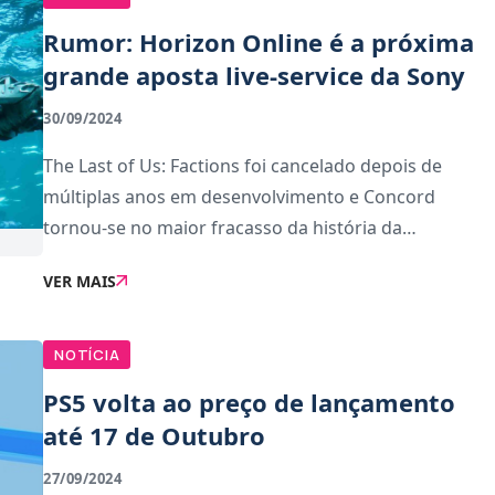
Rumor: Horizon Online é a próxima
grande aposta live-service da Sony
30/09/2024
The Last of Us: Factions foi cancelado depois de
múltiplas anos em desenvolvimento e Concord
tornou-se no maior fracasso da história da
PlayStation, no entanto, a Sony não está preparada
VER MAIS
para desistir de apostar nos jogos como serviço.No
mais re
NOTÍCIA
PS5 volta ao preço de lançamento
até 17 de Outubro
27/09/2024