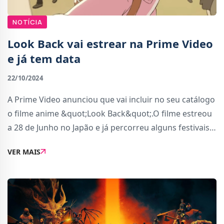
NOTÍCIA
Look Back vai estrear na Prime Video
e já tem data
22/10/2024
A Prime Video anunciou que vai incluir no seu catálogo
o filme anime &quot;Look Back&quot;.O filme estreou
a 28 de Junho no Japão e já percorreu alguns festivais
de filmes e de animação. Será através da Prime Video
VER MAIS
que vais poder assistir lega