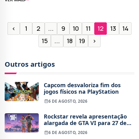
New York Cada episódio vai visitar um universo
‹
1
2
...
9
10
11
12
13
14
15
...
18
19
›
Outros artigos
Capcom desvaloriza fim dos
jogos físicos na PlayStation
6 DE AGOSTO, 2026
Rockstar revela apresentação
alargada de GTA VI para 27 de
agosto
6 DE AGOSTO, 2026