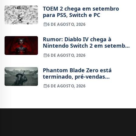
TOEM 2 chega em setembro
para PS5, Switch e PC
6 DE AGOSTO, 2026
Rumor: Diablo IV chega à
Nintendo Switch 2 em setembro
e vai custar o preço de um jogo
6 DE AGOSTO, 2026
novo
Phantom Blade Zero está
terminado, pré-vendas
começam na próxima semana
6 DE AGOSTO, 2026