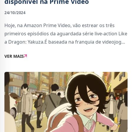
disponível na Prime Video
24/10/2024
Hoje, na Amazon Prime Video, vão estrear os três
primeiros episódios da aguardada série live-action Like
a Dragon: Yakuza.É baseada na franquia de videojogos
da Sega com o mesmo nome, mostrando um mundo
VER MAIS
de ação e crime. A série seguirá a jor