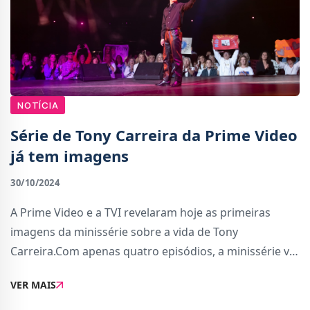
NOTÍCIA
Série de Tony Carreira da Prime Video
já tem imagens
30/10/2024
A Prime Video e a TVI revelaram hoje as primeiras
imagens da minissérie sobre a vida de Tony
Carreira.Com apenas quatro episódios, a minissérie vai
acompanhar a carreira musical do artista e da sua
VER MAIS
procura pelo sucesso, até à fase que se consagr