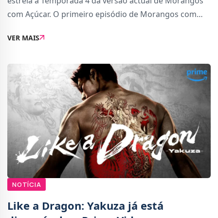
estreia a Temporada 4 da versão actual de Morangos
com Açúcar. O primeiro episódio de Morangos com
Açúcar Temporada 4 vai passar às 22h50 na TVI, com
VER MAIS
estreia imediata do episódio também na P
NOTÍCIA
Like a Dragon: Yakuza já está