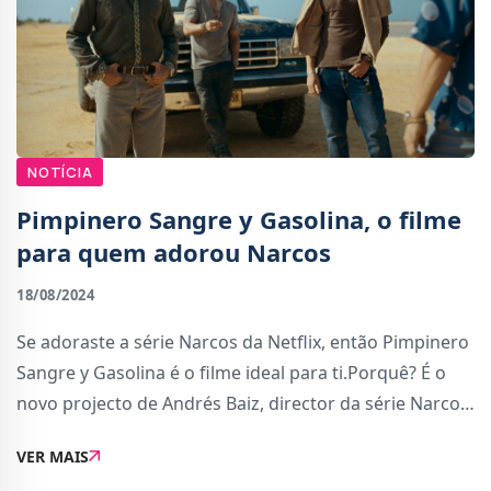
NOTÍCIA
Pimpinero Sangre y Gasolina, o filme
para quem adorou Narcos
18/08/2024
Se adoraste a série Narcos da Netflix, então Pimpinero
Sangre y Gasolina é o filme ideal para ti.Porquê? É o
novo projecto de Andrés Baiz, director da série Narcos
e Griselda. Conta também com a participação do
VER MAIS
cantor colombiano e vencedor