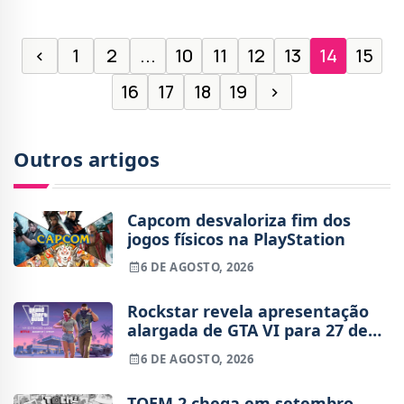
‹
1
2
...
10
11
12
13
14
15
16
17
18
19
›
Outros artigos
Capcom desvaloriza fim dos
jogos físicos na PlayStation
6 DE AGOSTO, 2026
Rockstar revela apresentação
alargada de GTA VI para 27 de
agosto
6 DE AGOSTO, 2026
TOEM 2 chega em setembro