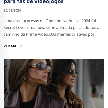
para fãs de videojogos
20/08/2024
Uma das surpresas da Opening Night Live 2024 foi
Secret Level, uma nova série animada para adultos a
caminho da Prime Video.Das mentes criativas por
detrás de Love, Death + Robots, é apresentada como
VER MAIS
uma série baseada em alguns dos jogos mais ado