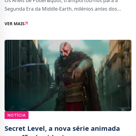
Os Anéis de Poder&quot; transportou-nos para a
Segunda Era da Middle-Earth, milénios antes dos
eventos dos filmes O Senhor dos Anéis&quot; e
VER MAIS
&quot;O Hobbit&quot;. A série, que começa num
ambient
NOTÍCIA
Secret Level, a nova série animada