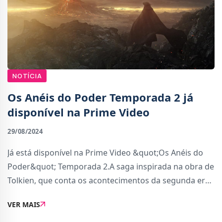
NOTÍCIA
Os Anéis do Poder Temporada 2 já
disponível na Prime Video
29/08/2024
Já está disponível na Prime Video &quot;Os Anéis do
Poder&quot; Temporada 2.A saga inspirada na obra de
Tolkien, que conta os acontecimentos da segunda era
da Middle-Earth e explica como Sauron se
VER MAIS
transformou no grande vilão da história, está