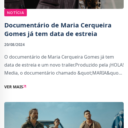
NOTÍCIA
Documentário de Maria Cerqueira
Gomes já tem data de estreia
20/08/2024
O documentário de Maria Cerqueira Gomes já tem
data de estreia e um novo trailer.Produzido pela ¡HOLA!
Media, o documentário chamado &quot;MARIA&quot;
tem 60 minutos de duração e vai cobrir a vida da
VER MAIS
apresentadora, bem como da sua grande famíl