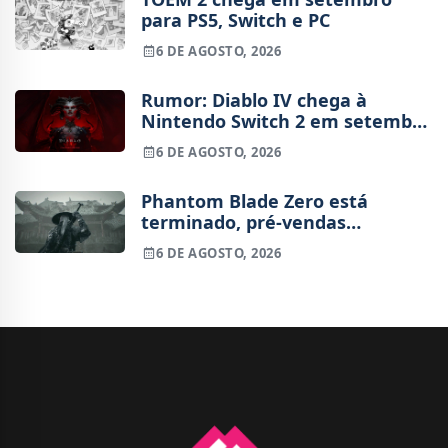
para PS5, Switch e PC
6 DE AGOSTO, 2026
Rumor: Diablo IV chega à
Nintendo Switch 2 em setembro
e vai custar o preço de um jogo
6 DE AGOSTO, 2026
novo
Phantom Blade Zero está
terminado, pré-vendas
começam na próxima semana
6 DE AGOSTO, 2026