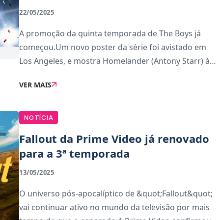
22/05/2025
A promoção da quinta temporada de The Boys já
começou.Um novo poster da série foi avistado em
Los Angeles, e mostra Homelander (Antony Starr) à
frente da Casa Branca, de costas, com a sua capa a
VER MAIS
lembrar a bandeira dos Estados Unidos. Mas o deta
NOTÍCIA
Fallout da Prime Video já renovado
para a 3ª temporada
13/05/2025
O universo pós-apocalíptico de &quot;Fallout&quot;
vai continuar ativo no mundo da televisão por mais