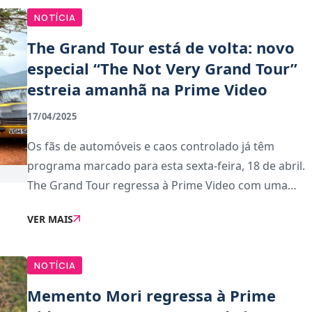
NOTÍCIA
The Grand Tour está de volta: novo
especial “The Not Very Grand Tour”
estreia amanhã na Prime Video
17/04/2025
Os fãs de automóveis e caos controlado já têm
programa marcado para esta sexta-feira, 18 de abril.
The Grand Tour regressa à Prime Video com uma
nova coleção de episódios especiais chamada The
VER MAIS
Not Very Grand Tour, uma espécie de homenagem ao
NOTÍCIA
Memento Mori regressa à Prime