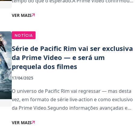
tempo do que o esperado.A Prime Video confirmou
oficialmente esta semana, antes mesmo da estreia
VER MAIS
da segunda temporada, agendada para dezembro de
NOTÍCIA
Série de Pacific Rim vai ser exclusiva
da Prime Video — e será um
prequela dos filmes
17/04/2025
O universo de Pacific Rim vai regressar — mas desta
vez, em formato de série live-action e como exclusivo
da Prime Video.Segundo informações avançadas em
exclusivo pela Variety, a nova série está atualmente
VER MAIS
em desenvolvimento num acordo entre