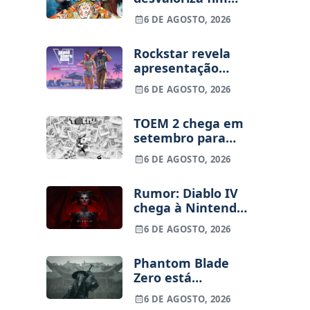
dos jogos físicos
6 DE AGOSTO, 2026
na PlayStation
Rockstar revela
apresentação
alargada de GTA
6 DE AGOSTO, 2026
VI para 27 de
agosto
TOEM 2 chega em
setembro para
PS5, Switch e PC
6 DE AGOSTO, 2026
Rumor: Diablo IV
chega à Nintendo
Switch 2 em
6 DE AGOSTO, 2026
setembro e vai
custar o preço de
Phantom Blade
um jogo novo
Zero está
terminado, pré-
6 DE AGOSTO, 2026
vendas começam