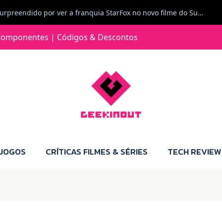
Carlos Ferreira diz: Fiquei surpreendido por ver a franquia StarFox no novo filme do Super Mario Galaxy - O filme. Boa! O tema de espaço está de novo na moda.
Jorge Loureiro | Fearme diz: A versão da Switch 2 tem censura... mas também não perdes muito.
omponentes | Códigos & Descontos
e com vontade para comprar para a Switch 2 :P
Jorge Loureiro | Fearme diz: Boas, obrigado pelo teu comentário. Talvez seja verdade que a Microsoft está a tentar redefinir o futuro dos jogos, mas para uma marca que já trocou de estratégia tantas vezes, é difícil acreditar em mais uma virada de direção. Basta lembrar do Kinect, da aposta no cloud gaming, ou mesmo do discurso de que os exclusivos eram "essenciais": todas essas promessas acabaram por perder força com o tempo. Além disso, há um ponto chave que estás a ignorar: as consolas Xbox. Está à vista que foram praticamente abandonadas. Quem comprou uma Xbox Series X a pensar que ia ser a máquina indispensável para jogar exclusivos, ficou a arder, porque hoje esses jogos chegam também ao PC e, cada vez mais, até à concorrência. Isso mina a identidade da marca e enfraquece a confiança dos jogadores. A PlayStation até pode estar a lançar alguns jogos na Xbox como o Helldivers 2, mas não é o catálogo inteiro. Desta forma, as consolas PS5 continuam a ter valor.
 JOGOS
CRÍTICAS FILMES & SÉRIES
TECH REVIEW