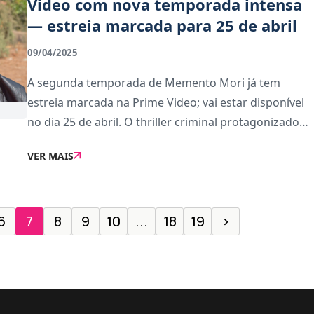
Video com nova temporada intensa
— estreia marcada para 25 de abril
09/04/2025
A segunda temporada de Memento Mori já tem
estreia marcada na Prime Video; vai estar disponível
no dia 25 de abril. O thriller criminal protagonizado
por Yon González promete manter os nervos em
VER MAIS
franja com novos episódios que continuam a adaptaç
6
7
8
9
10
...
18
19
›