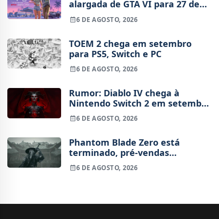
alargada de GTA VI para 27 de
agosto
6 DE AGOSTO, 2026
TOEM 2 chega em setembro
para PS5, Switch e PC
6 DE AGOSTO, 2026
Rumor: Diablo IV chega à
Nintendo Switch 2 em setembro
e vai custar o preço de um jogo
6 DE AGOSTO, 2026
novo
Phantom Blade Zero está
terminado, pré-vendas
começam na próxima semana
6 DE AGOSTO, 2026