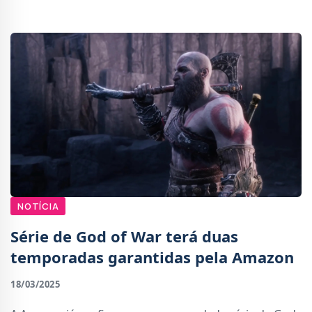
thriller de ação dirigido por Patricia R
NOTÍCIA
Série de God of War terá duas
temporadas garantidas pela Amazon
18/03/2025