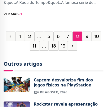
&quot;A Roda do Tempo&quot;.A famosa série de
fantasia já tem as primeiras imagens para a próxima
VER MAIS
temporada bem como a lista completa do elenco,
confirman
‹
1
2
...
5
6
7
8
9
10
11
...
18
19
›
Outros artigos
Capcom desvaloriza fim dos
jogos físicos na PlayStation
6 DE AGOSTO, 2026
Rockstar revela apresentação