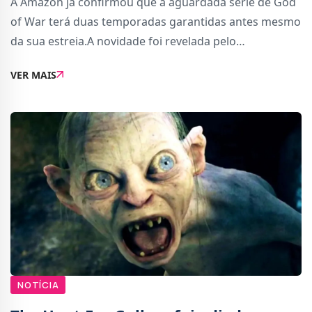
A Amazon já confirmou que a aguardada série de God
of War terá duas temporadas garantidas antes mesmo
da sua estreia.A novidade foi revelada pelo
showrunner Ronald D. Moore, responsável por
VER MAIS
supervisionar a adaptação do jogo para os ecrãs, dura
NOTÍCIA