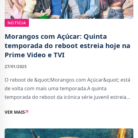
NOTÍCIA
Morangos com Açúcar: Quinta
temporada do reboot estreia hoje na
Prime Video e TVI
27/01/2025
O reboot de &quot;Morangos com Açúcar&quot; está
de volta com mais uma temporada.A quinta
temporada do reboot da icónica série juvenil estreia
hoje, 27 de janeiro, na Prime Video e TVI, dando
VER MAIS
continuidade à nova fase desta produção que marcou