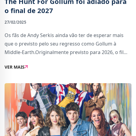
The Hunt For Gollum foi adiado para
o final de 2027
27/02/2025
Os fãs de Andy Serkis ainda vão ter de esperar mais
que o previsto pelo seu regresso como Gollum à
Middle-Earth.Originalmente previsto para 2026, o filme
&quot;The Hunt for Gollum&quot; acabou por ser
VER MAIS
adiado devido ao projeto ainda se encontrar nu