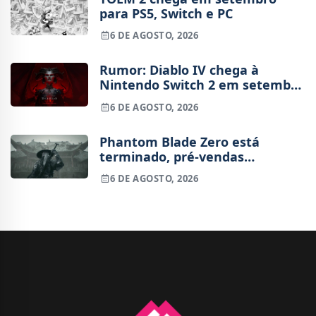
para PS5, Switch e PC
6 DE AGOSTO, 2026
Rumor: Diablo IV chega à
Nintendo Switch 2 em setembro
e vai custar o preço de um jogo
6 DE AGOSTO, 2026
novo
Phantom Blade Zero está
terminado, pré-vendas
começam na próxima semana
6 DE AGOSTO, 2026