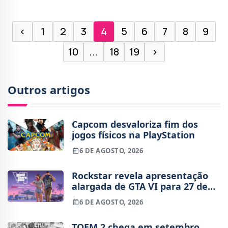
‹
1
2
3
4
5
6
7
8
9
10
...
18
19
›
Outros artigos
Capcom desvaloriza fim dos
jogos físicos na PlayStation
6 DE AGOSTO, 2026
Rockstar revela apresentação
alargada de GTA VI para 27 de
agosto
6 DE AGOSTO, 2026
TOEM 2 chega em setembro