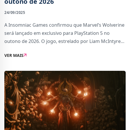
outono de 2026
24/09/2025
A Insomniac Games confirmou que Marvel’s Wolverine
será lançado em exclusivo para PlayStation 5 no
outono de 2026. O jogo, estrelado por Liam McIntyre
no papel de Logan, promete ser a visão mais sombria e
VER MAIS
brutal do estúdio desde Marvel’s Spid