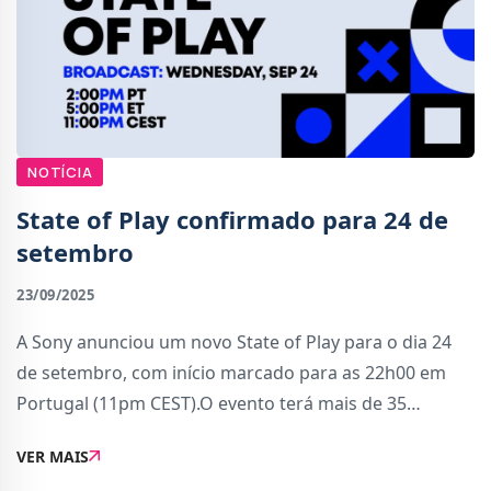
NOTÍCIA
State of Play confirmado para 24 de
setembro
23/09/2025
A Sony anunciou um novo State of Play para o dia 24
de setembro, com início marcado para as 22h00 em
Portugal (11pm CEST).O evento terá mais de 35
minutos de novidades e revelações de estúdios
VER MAIS
internos da PlayStation e parceiros de todo o mundo.