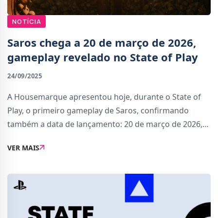
NOTÍCIA
Saros chega a 20 de março de 2026,
gameplay revelado no State of Play
24/09/2025
A Housemarque apresentou hoje, durante o State of
Play, o primeiro gameplay de Saros, confirmando
também a data de lançamento: 20 de março de 2026,
em exclusivo para PS5, com melhorias dedicadas para
VER MAIS
PS5 Pro.Descrito como um “projeto de sonho, f