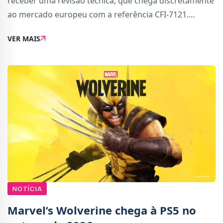
receber uma revisão técnica, que chega discretamente
ao mercado europeu com a referência CFI-7121.
Segundo as informações avançadas, este novo modelo
VER MAIS
não trará grandes mudanças, mas pro
NOTÍCIA
Marvel’s Wolverine chega à PS5 no