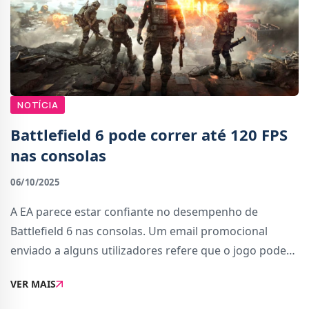
NOTÍCIA
Battlefield 6 pode correr até 120 FPS
nas consolas
06/10/2025
A EA parece estar confiante no desempenho de
Battlefield 6 nas consolas. Um email promocional
enviado a alguns utilizadores refere que o jogo poderá
atingir até 120 fotogramas por segundo em modo de
VER MAIS
desempenho, tanto na PlayStation 5 como na Xbox S