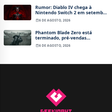
Rumor: Diablo IV chega à
Nintendo Switch 2 em setembro
e vai custar o preço de um jogo
6 DE AGOSTO, 2026
novo
Phantom Blade Zero está
terminado, pré-vendas
começam na próxima semana
6 DE AGOSTO, 2026