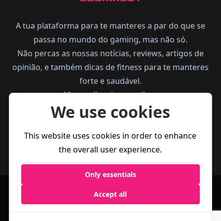
A tua plataforma para te manteres a par do que se
passa no mundo do gaming, mas não só.
Não percas as nossas notícias, reviews, artigos de
opinião, e também dicas de fitness para te manteres
forte e saudável.
Vive melhor, joga melhor.
We use cookies
This website uses cookies in order to enhance
the overall user experience.
Only essentials
Accept all
Política de
Termos e
Business
Privacidade
Condições