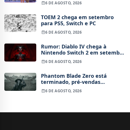
6 DE AGOSTO, 2026
TOEM 2 chega em setembro
para PS5, Switch e PC
6 DE AGOSTO, 2026
Rumor: Diablo IV chega à
Nintendo Switch 2 em setembro
e vai custar o preço de um jogo
6 DE AGOSTO, 2026
novo
Phantom Blade Zero está
terminado, pré-vendas
começam na próxima semana
6 DE AGOSTO, 2026