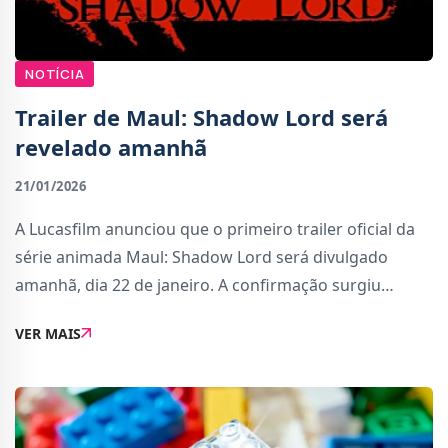
NOTÍCIA
Trailer de Maul: Shadow Lord será
revelado amanhã
21/01/2026
A Lucasfilm anunciou que o primeiro trailer oficial da
série animada Maul: Shadow Lord será divulgado
amanhã, dia 22 de janeiro. A confirmação surgiu
através das redes sociais de Star Wars, acompanhada
VER MAIS
por um breve teaser que prepara os fãs pa