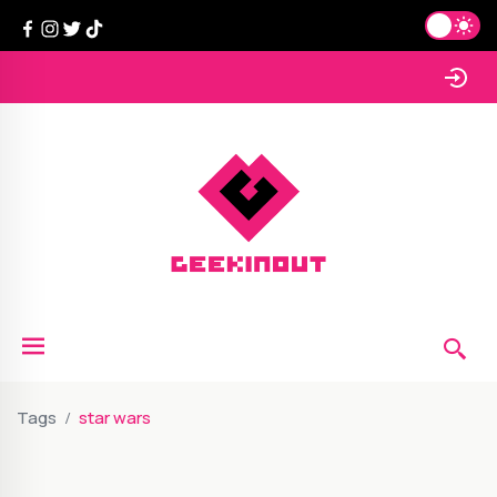
Tags
star wars