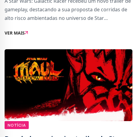
A Star Wars: Galactic Racer recebeu um novo trailer de
gameplay, destacando a sua proposta de corridas de
alto risco ambientadas no universo de Star
Wars.Descrito como uma experiência “runs-based”
VER MAIS
passada no Outer Rim, Galactic Racer coloca os j
NOTÍCIA