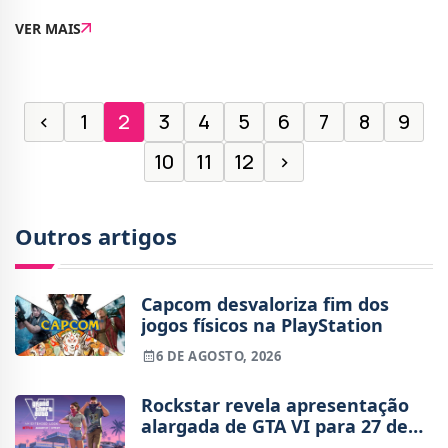
LEGO nas últimas décadas. No centro desta nova
VER MAIS
abordagem está o Smart Brick, uma peça tecnológica
‹
1
2
3
4
5
6
7
8
9
10
11
12
›
Outros artigos
Capcom desvaloriza fim dos
jogos físicos na PlayStation
6 DE AGOSTO, 2026
Rockstar revela apresentação
alargada de GTA VI para 27 de
agosto