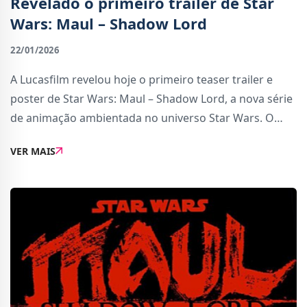
Revelado o primeiro trailer de Star
Wars: Maul – Shadow Lord
22/01/2026
A Lucasfilm revelou hoje o primeiro teaser trailer e
poster de Star Wars: Maul – Shadow Lord, a nova série
de animação ambientada no universo Star Wars. O
vídeo oferece as primeiras imagens de uma galáxia
VER MAIS
moldada pelo início do reinado do Imp