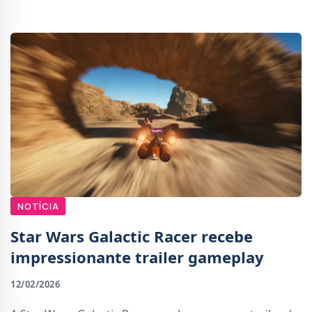
peças, sendo destinado a fãs adultos.
NOTÍCIA
Star Wars Galactic Racer recebe
impressionante trailer gameplay
12/02/2026