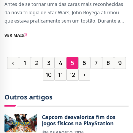
Antes de se tornar uma das caras mais reconhecidas
da nova trilogia de Star Wars, John Boyega afirmou
que estava praticamente sem um tostão. Durante a
sua participação na Chicago Comic &amp;
VER MAIS
Entertainment Expo, o ator contou que, quando
recebeu um
‹
1
2
3
4
5
6
7
8
9
10
11
12
›
Outros artigos
Capcom desvaloriza fim dos
jogos físicos na PlayStation
6 DE AGOSTO, 2026