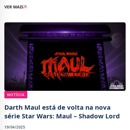
Star Wars Celebration Japan que decorreu durante o
VER MAIS
fim-de-semana e onde foram reveladas out
NOTÍCIA
Darth Maul está de volta na nova
série Star Wars: Maul – Shadow Lord
19/04/2025