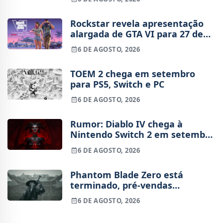
Rockstar revela apresentação
alargada de GTA VI para 27 de
agosto
6 DE AGOSTO, 2026
TOEM 2 chega em setembro
para PS5, Switch e PC
6 DE AGOSTO, 2026
Rumor: Diablo IV chega à
Nintendo Switch 2 em setembro
e vai custar o preço de um jogo
6 DE AGOSTO, 2026
novo
Phantom Blade Zero está
terminado, pré-vendas
começam na próxima semana
6 DE AGOSTO, 2026