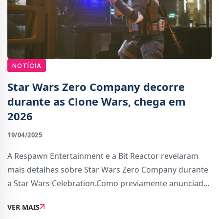
NOTÍCIA
Star Wars Zero Company decorre
durante as Clone Wars, chega em
2026
19/04/2025
A Respawn Entertainment e a Bit Reactor revelaram
mais detalhes sobre Star Wars Zero Company durante
a Star Wars Celebration.Como previamente anunciado,
é um novo jogo tático single-player por turnos com
VER MAIS
versões confirmadas para PC, PS5 e Xbox Ser