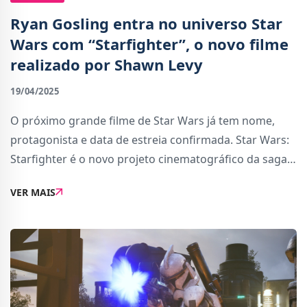
Ryan Gosling entra no universo Star
Wars com “Starfighter”, o novo filme
realizado por Shawn Levy
19/04/2025
O próximo grande filme de Star Wars já tem nome,
protagonista e data de estreia confirmada. Star Wars:
Starfighter é o novo projeto cinematográfico da saga e
será protagonizado por Ryan Gosling, com realização
VER MAIS
de Shawn Levy, conhecido por Dead