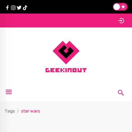
Tags
star wars