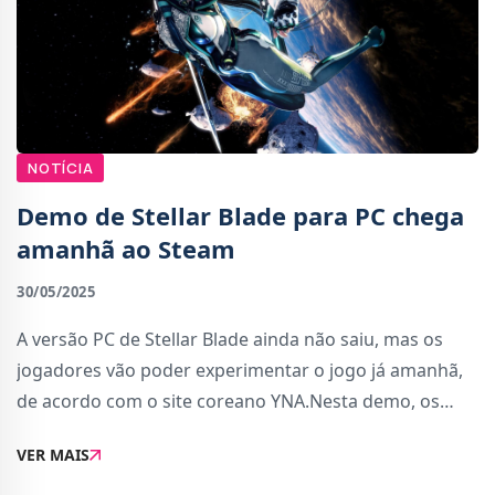
NOTÍCIA
Demo de Stellar Blade para PC chega
amanhã ao Steam
30/05/2025
A versão PC de Stellar Blade ainda não saiu, mas os
jogadores vão poder experimentar o jogo já amanhã,
de acordo com o site coreano YNA.Nesta demo, os
jogadores terão acesso à primeira hora do jogo, com
VER MAIS
cinemáticas, secções de combate, sist