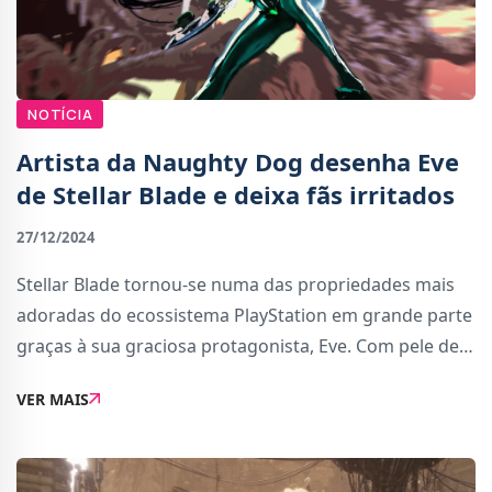
NOTÍCIA
Artista da Naughty Dog desenha Eve
de Stellar Blade e deixa fãs irritados
27/12/2024
Stellar Blade tornou-se numa das propriedades mais
adoradas do ecossistema PlayStation em grande parte
graças à sua graciosa protagonista, Eve. Com pele de
porcelana e um corpo bem esculpido, Eve conquistou
VER MAIS
rapidamente uma grande quantidade de joga