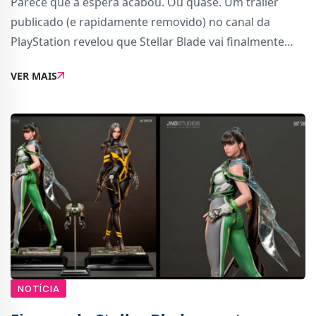
Parece que a espera acabou. Ou quase. Um trailer
publicado (e rapidamente removido) no canal da
PlayStation revelou que Stellar Blade vai finalmente
receber uma versão para PC no próximo dia 11 de
VER MAIS
junho, trazendo consigo uma série de melhorias gr�
NOTÍCIA