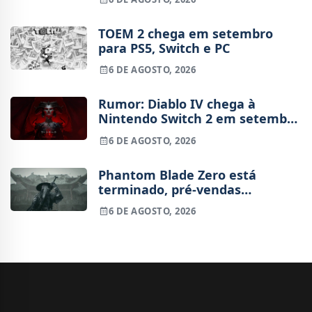
TOEM 2 chega em setembro
para PS5, Switch e PC
6 DE AGOSTO, 2026
Rumor: Diablo IV chega à
Nintendo Switch 2 em setembro
e vai custar o preço de um jogo
6 DE AGOSTO, 2026
novo
Phantom Blade Zero está
terminado, pré-vendas
começam na próxima semana
6 DE AGOSTO, 2026