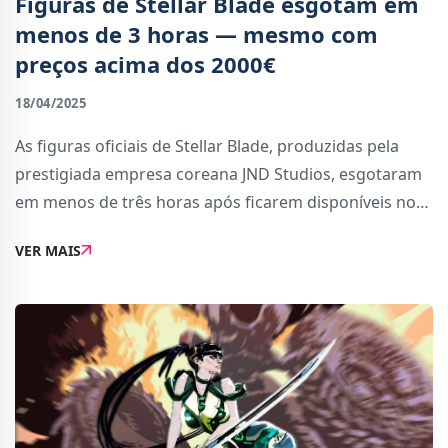
Figuras de Stellar Blade esgotam em
menos de 3 horas — mesmo com
preços acima dos 2000€
18/04/2025
As figuras oficiais de Stellar Blade, produzidas pela
prestigiada empresa coreana JND Studios, esgotaram
em menos de três horas após ficarem disponíveis no
site oficial.Esta manhã, a JND Studios anunciou no X
VER MAIS
(antigo Twitter) que a versão dupla