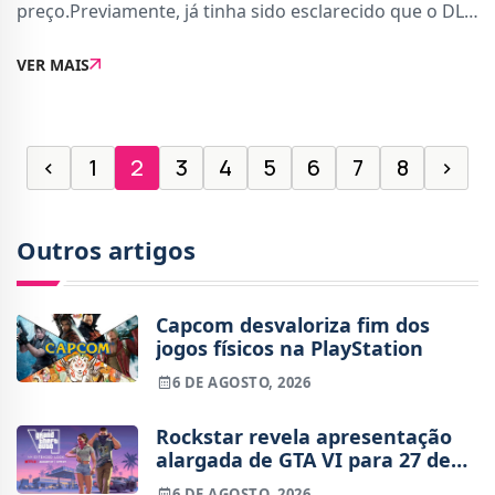
preço.Previamente, já tinha sido esclarecido que o DLC
não seria gratuito. Agora sabemos que custa 9,99
VER MAIS
euros. De acordo com a descrição na PlayStation
‹
1
2
3
4
5
6
7
8
›
Outros artigos
Capcom desvaloriza fim dos
jogos físicos na PlayStation
6 DE AGOSTO, 2026
Rockstar revela apresentação
alargada de GTA VI para 27 de
agosto
6 DE AGOSTO, 2026