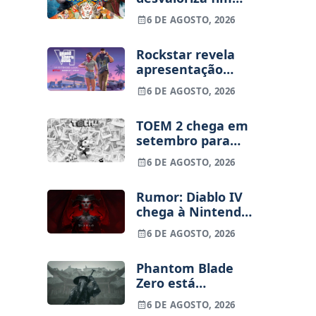
dos jogos físicos
6 DE AGOSTO, 2026
na PlayStation
Rockstar revela
apresentação
alargada de GTA
6 DE AGOSTO, 2026
VI para 27 de
agosto
TOEM 2 chega em
setembro para
PS5, Switch e PC
6 DE AGOSTO, 2026
Rumor: Diablo IV
chega à Nintendo
Switch 2 em
6 DE AGOSTO, 2026
setembro e vai
custar o preço de
Phantom Blade
um jogo novo
Zero está
terminado, pré-
6 DE AGOSTO, 2026
vendas começam