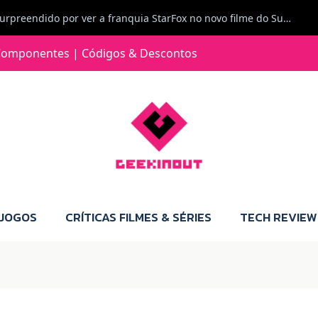
Carlos Ferreira diz: Fiquei surpreendido por ver a franquia StarFox no novo filme do Super Mario Galaxy - O filme. Boa! O tema de espaço está de novo na moda.
Jorge Loureiro | Fearme diz: A versão da Switch 2 tem censura... mas também não perdes muito.
omponentes | Códigos & Descontos
e com vontade para comprar para a Switch 2 :P
Jorge Loureiro | Fearme diz: Boas, obrigado pelo teu comentário. Talvez seja verdade que a Microsoft está a tentar redefinir o futuro dos jogos, mas para uma marca que já trocou de estratégia tantas vezes, é difícil acreditar em mais uma virada de direção. Basta lembrar do Kinect, da aposta no cloud gaming, ou mesmo do discurso de que os exclusivos eram "essenciais": todas essas promessas acabaram por perder força com o tempo. Além disso, há um ponto chave que estás a ignorar: as consolas Xbox. Está à vista que foram praticamente abandonadas. Quem comprou uma Xbox Series X a pensar que ia ser a máquina indispensável para jogar exclusivos, ficou a arder, porque hoje esses jogos chegam também ao PC e, cada vez mais, até à concorrência. Isso mina a identidade da marca e enfraquece a confiança dos jogadores. A PlayStation até pode estar a lançar alguns jogos na Xbox como o Helldivers 2, mas não é o catálogo inteiro. Desta forma, as consolas PS5 continuam a ter valor.
 JOGOS
CRÍTICAS FILMES & SÉRIES
TECH REVIEW