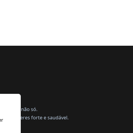
na próxima
semana
ing, mas não só.
a te manteres forte e saudável.
er