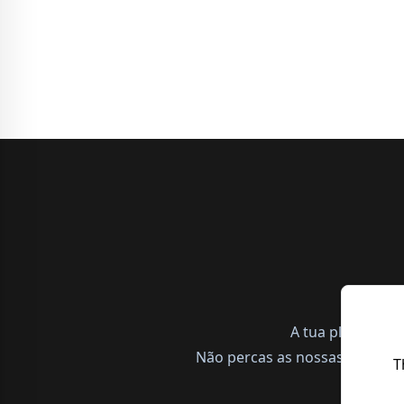
A tua plataform
Não percas as nossas notícias,
T