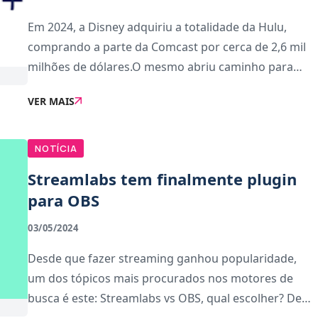
Em 2024, a Disney adquiriu a totalidade da Hulu,
comprando a parte da Comcast por cerca de 2,6 mil
milhões de dólares.O mesmo abriu caminho para
que a Hulu fosse integrada no pacote Disney+, e está
VER MAIS
planeado para que em 2026 a app Hulu deixe de ser
NOTÍCIA
Streamlabs tem finalmente plugin
para OBS
03/05/2024
Desde que fazer streaming ganhou popularidade,
um dos tópicos mais procurados nos motores de
busca é este: Streamlabs vs OBS, qual escolher? De
agora em diante, já não precisas necessariamente de