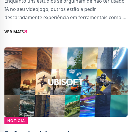
Enquanto uns estúdios se orgulham de não ter usado
IA no seu videojogo, outros estão a pedir
descaradamente experiência em ferramentais como o
ChatGPT em ofertas de emprego.Uma oferta de
VER MAIS
emprego no site da carreiras da Ubisoft, para um
Technical
NOTÍCIA