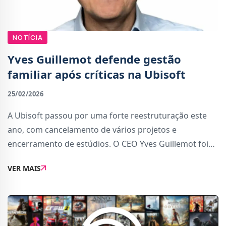
NOTÍCIA
Yves Guillemot defende gestão
familiar após críticas na Ubisoft
25/02/2026
A Ubisoft passou por uma forte reestruturação este
ano, com cancelamento de vários projetos e
encerramento de estúdios. O CEO Yves Guillemot foi
alvo de críticas depois de entregar a liderança da nova
VER MAIS
Vantage Studios ao seu filho, Charlie Guill