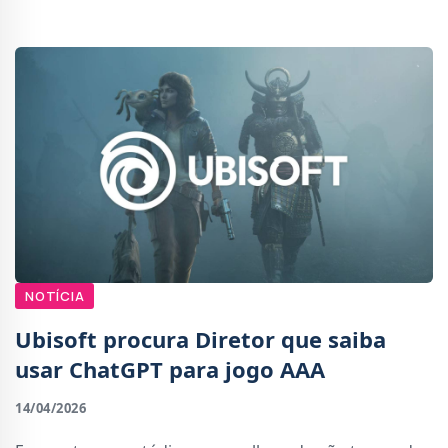
Andres (fundador do Origami.ng), diz que a equipa p
NOTÍCIA
Ubisoft procura Diretor que saiba
usar ChatGPT para jogo AAA
14/04/2026