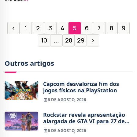
redução significativa de custos e pode
‹
1
2
3
4
5
6
7
8
9
10
...
28
29
›
Outros artigos
Capcom desvaloriza fim dos
jogos físicos na PlayStation
6 DE AGOSTO, 2026
Rockstar revela apresentação
alargada de GTA VI para 27 de
agosto
6 DE AGOSTO, 2026