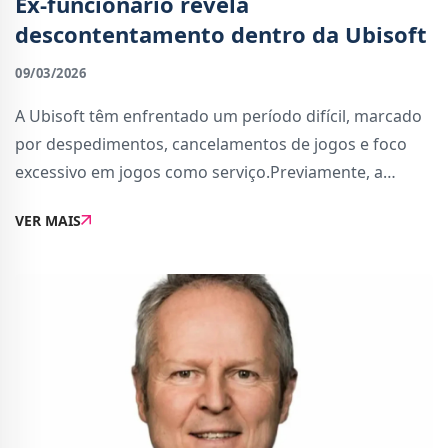
Ex-funcionário revela
descontentamento dentro da Ubisoft
09/03/2026
A Ubisoft têm enfrentado um período difícil, marcado
por despedimentos, cancelamentos de jogos e foco
excessivo em jogos como serviço.Previamente, a
editora gaulesa era conhecida por títulos de mundos
VER MAIS
abertos, mas desde então, a empresa perdeu