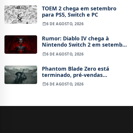
TOEM 2 chega em setembro
para PS5, Switch e PC
6 DE AGOSTO, 2026
Rumor: Diablo IV chega à
Nintendo Switch 2 em setembro
e vai custar o preço de um jogo
6 DE AGOSTO, 2026
novo
Phantom Blade Zero está
terminado, pré-vendas
começam na próxima semana
6 DE AGOSTO, 2026