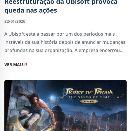
Reestruturação da Ubisoft provoca
queda nas ações
22/01/2026
A Ubisoft esta a passar por um dos períodos mais
instáveis da sua história depois de anunciar mudanças
profundas na sua organização. A empresa encerrou
vários estúdios, cancelou diversos projetos em
VER MAIS
desenvolvimento e ajustou o calendário de