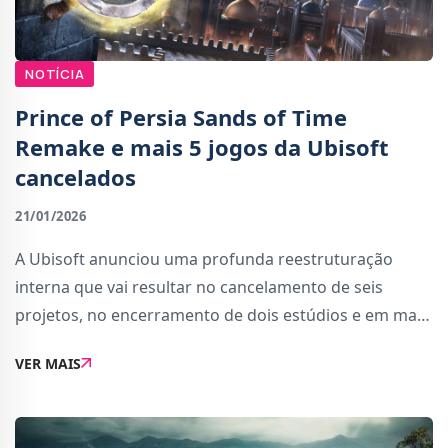
NOTÍCIA
Prince of Persia Sands of Time
Remake e mais 5 jogos da Ubisoft
cancelados
21/01/2026
A Ubisoft anunciou uma profunda reestruturação
interna que vai resultar no cancelamento de seis
projetos, no encerramento de dois estúdios e em mais
uma vaga de despedimentos, numa tentativa de
VER MAIS
adaptar a empresa a um mercado cada vez mais
competit