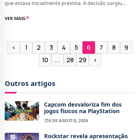
que estava inicialmente prevista. A decisão surgiu
poucas semanas depois do lançamento da DLC Claws
VER MAIS
of Awaji, que foi recebido por uma onda de
‹
1
2
3
4
5
6
7
8
9
10
...
28
29
›
Outros artigos
Capcom desvaloriza fim dos
jogos físicos na PlayStation
6 DE AGOSTO, 2026
Rockstar revela apresentação