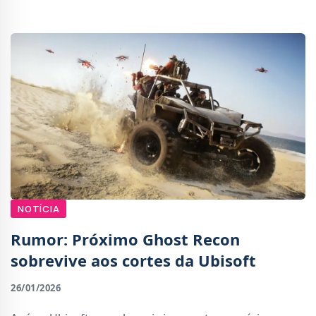
decisões. Entre os títulos afetados está Pri
NOTÍCIA
Rumor: Próximo Ghost Recon
sobrevive aos cortes da Ubisoft
26/01/2026