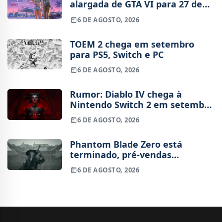
alargada de GTA VI para 27 de
agosto
6 DE AGOSTO, 2026
TOEM 2 chega em setembro
para PS5, Switch e PC
6 DE AGOSTO, 2026
Rumor: Diablo IV chega à
Nintendo Switch 2 em setembro
e vai custar o preço de um jogo
6 DE AGOSTO, 2026
novo
Phantom Blade Zero está
terminado, pré-vendas
começam na próxima semana
6 DE AGOSTO, 2026