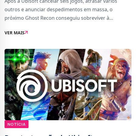
Após a Ubisoft cancelar seis jogos, atrasar vários
outros e anunciar despedimentos em massa, o
próximo Ghost Recon conseguiu sobreviver à
reestruturação interna, segundo um insider
VER MAIS
confiável.O título, conhecido pelo codinome Project
Over, vai
NOTÍCIA