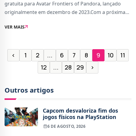
gratuita para Avatar Frontiers of Pandora, lançado
originalmente em dezembro de 2023.Com a próxima
atualização, o jogo vai trazer duas funcionalidades
VER MAIS
altamente pedidas pela comunidade, nomeadament
‹
1
2
...
6
7
8
9
10
11
12
...
28
29
›
Outros artigos
Capcom desvaloriza fim dos
jogos físicos na PlayStation
6 DE AGOSTO, 2026