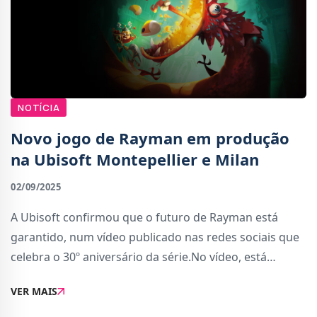
NOTÍCIA
Novo jogo de Rayman em produção
na Ubisoft Montepellier e Milan
02/09/2025
A Ubisoft confirmou que o futuro de Rayman está
garantido, num vídeo publicado nas redes sociais que
celebra o 30º aniversário da série.No vídeo, está
incluída uma mensagem especial da Ubisoft
VER MAIS
Montepellier, que basicamente confirma o desenvol