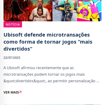
NOTÍCIA
Ubisoft defende microtransações
como forma de tornar jogos "mais
divertidos"
22/07/2025
A Ubisoft afirmou recentemente que as
microtransações podem tornar os jogos mais
&quot;divertidos&quot;, ao permitir personalização de
avatares e progressão mais rápida. Segundo a
VER MAIS
empresa, essas opções são sempre opcionais e feitas
de forma