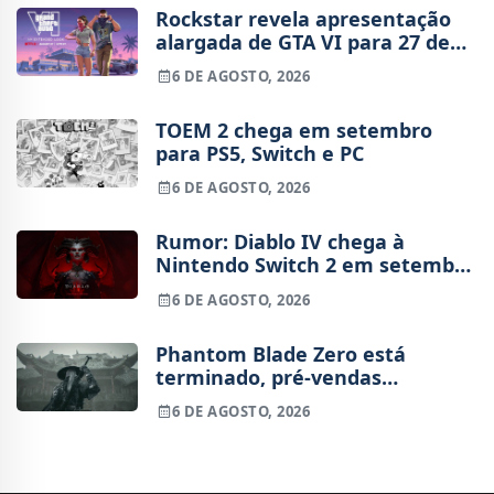
Rockstar revela apresentação
alargada de GTA VI para 27 de
agosto
6 DE AGOSTO, 2026
TOEM 2 chega em setembro
para PS5, Switch e PC
6 DE AGOSTO, 2026
Rumor: Diablo IV chega à
Nintendo Switch 2 em setembro
e vai custar o preço de um jogo
6 DE AGOSTO, 2026
novo
Phantom Blade Zero está
terminado, pré-vendas
começam na próxima semana
6 DE AGOSTO, 2026