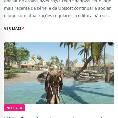
Apesar de Assassin&#039;s Creed Shadows ser o jogo
mais recente da série, e da Ubisoft continuar a apoiar
o jogo com atualizações regulares, a editora não se
esqueceu do jogo anterior: Assassin&#039;s Creed
VER MAIS
Mirage, lançado em outubro de 2023 par
NOTÍCIA