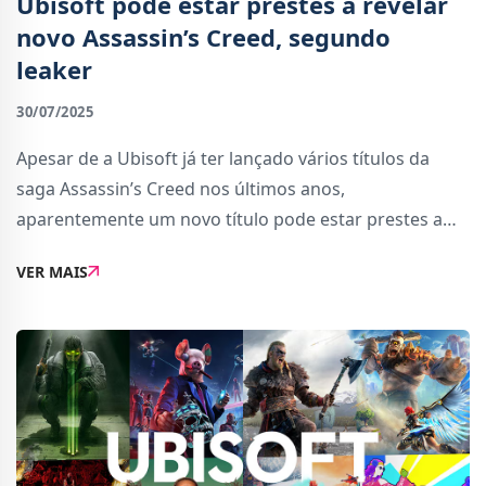
Ubisoft pode estar prestes a revelar
novo Assassin’s Creed, segundo
leaker
30/07/2025
Apesar de a Ubisoft já ter lançado vários títulos da
saga Assassin’s Creed nos últimos anos,
aparentemente um novo título pode estar prestes a
juntar-se à lista. Estas informações surgiram de forma
VER MAIS
inesperada através de um conhecido datam