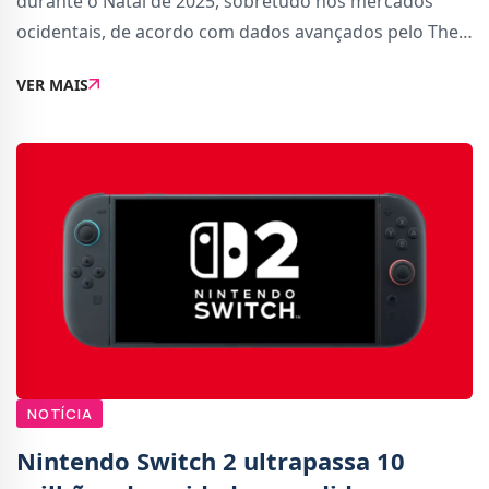
durante o Natal de 2025, sobretudo nos mercados
ocidentais, de acordo com dados avançados pelo The
Game Business esta semana.A desaceleração surge
VER MAIS
após um lançamento histórico em junho que quebr
NOTÍCIA
Nintendo Switch 2 ultrapassa 10