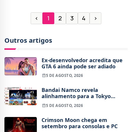
‹
1
2
3
4
›
Outros artigos
Ex-desenvolvedor acredita que
GTA 6 ainda pode ser adiado
5 DE AGOSTO, 2026
Bandai Namco revela
alinhamento para a Tokyo
Game Show 2026
5 DE AGOSTO, 2026
Crimson Moon chega em
setembro para consolas e PC