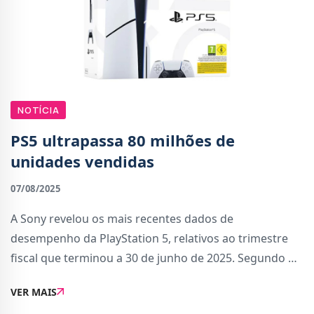
NOTÍCIA
PS5 ultrapassa 80 milhões de
unidades vendidas
07/08/2025
A Sony revelou os mais recentes dados de
desempenho da PlayStation 5, relativos ao trimestre
fiscal que terminou a 30 de junho de 2025. Segundo o
relatório, a consola já ultrapassou os 80,3 milhões de
VER MAIS
unidades enviadas para as lojas desde o seu la