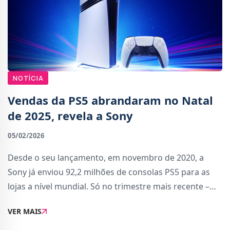
NOTÍCIA
Vendas da PS5 abrandaram no Natal
de 2025, revela a Sony
05/02/2026
Desde o seu lançamento, em novembro de 2020, a
Sony já enviou 92,2 milhões de consolas PS5 para as
lojas a nível mundial. Só no trimestre mais recente –
entre outubro e dezembro – foram enviadas 8 milhões
VER MAIS
de unidades.No entanto, quando comp