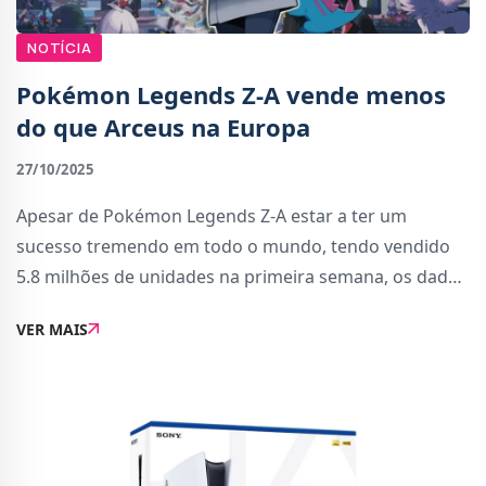
NOTÍCIA
Pokémon Legends Z-A vende menos
do que Arceus na Europa
27/10/2025
Apesar de Pokémon Legends Z-A estar a ter um
sucesso tremendo em todo o mundo, tendo vendido
5.8 milhões de unidades na primeira semana, os dados
de vendas na Europa pintam um cenário diferente.O
VER MAIS
novo jogo da GameFreak, disponível tanto para Nint