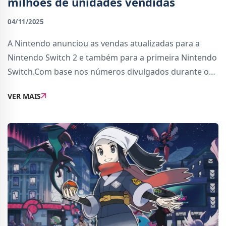
milhões de unidades vendidas
04/11/2025
A Nintendo anunciou as vendas atualizadas para a
Nintendo Switch 2 e também para a primeira Nintendo
Switch.Com base nos números divulgados durante o
resumo trimestral da companhia, até 30 de setembro
VER MAIS
de 2025 a Nintendo Switch 2 vendeu 10.36 milh�