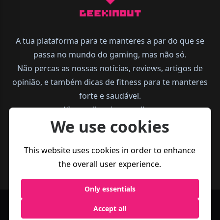
A tua plataforma para te manteres a par do que se
passa no mundo do gaming, mas não só.
Não percas as nossas notícias, reviews, artigos de
opinião, e também dicas de fitness para te manteres
forte e saudável.
Vive melhor, joga melhor.
We use cookies
This website uses cookies in order to enhance
the overall user experience.
Only essentials
Accept all
Política de
Termos e
Business