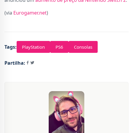
anunciou um
aumento de preço da Nintendo Switch 2
.
(via
Eurogamer.net
)
Tags:
PlayStation
PS6
Consolas
Partilha: