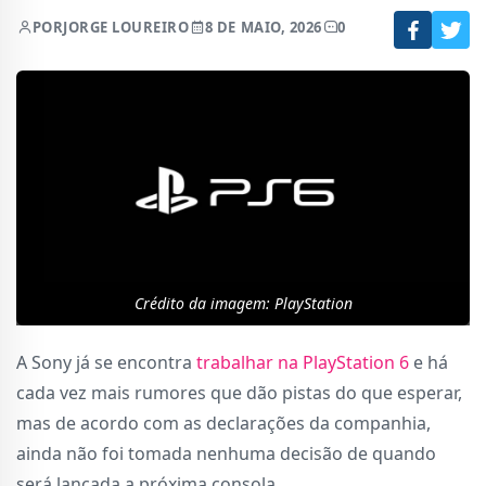
POR
JORGE LOUREIRO
8 DE MAIO, 2026
0
Crédito da imagem: PlayStation
A Sony já se encontra
trabalhar na PlayStation 6
e há
cada vez mais rumores que dão pistas do que esperar,
mas de acordo com as declarações da companhia,
ainda não foi tomada nenhuma decisão de quando
será lançada a próxima consola,