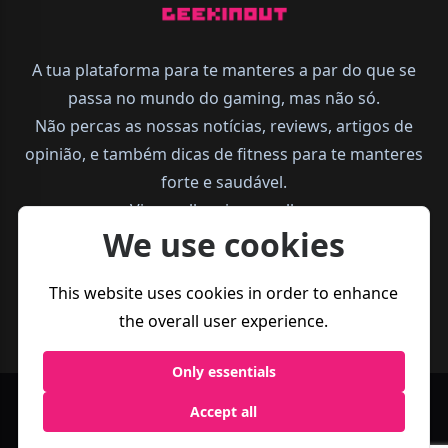
A tua plataforma para te manteres a par do que se
passa no mundo do gaming, mas não só.
Não percas as nossas notícias, reviews, artigos de
opinião, e também dicas de fitness para te manteres
forte e saudável.
Vive melhor, joga melhor.
We use cookies
This website uses cookies in order to enhance
the overall user experience.
Only essentials
Accept all
Política de
Termos e
Business
Privacidade
Condições