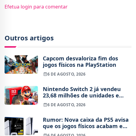
Efetua login para comentar
Outros artigos
Capcom desvaloriza fim dos
jogos físicos na PlayStation
6 DE AGOSTO, 2026
Nintendo Switch 2 já vendeu
23,68 milhões de unidades e
está 4 milhões à frente da
6 DE AGOSTO, 2026
Switch original no mesmo
período
Rumor: Nova caixa da PS5 avisa
que os jogos físicos acabam em
2028
6 DE AGOSTO, 2026