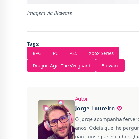
Imagem via Bioware
Tags:
RPG
PC
PS5
Xbox Series
Dragon Age: The Veilguard
Bioware
Autor
Jorge Loureiro
O Jorge acompanha fervero
anos. Odeia que lhe pergun
não consegue escolher. Qua