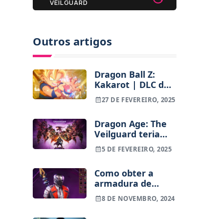
VEILGUARD
Outros artigos
Dragon Ball Z:
Kakarot | DLC de
Dragon Ball Daima
27 DE FEVEREIRO, 2025
ganha janela de
lançamento e
Dragon Age: The
novos detalhes,
Veilguard teria
incluindo o preço
mais sucesso
5 DE FEVEREIRO, 2025
como live service,
acredita CEO da
Como obter a
EA
armadura de
Mass Effect em
8 DE NOVEMBRO, 2024
Dragon Age: The
Veilguard?