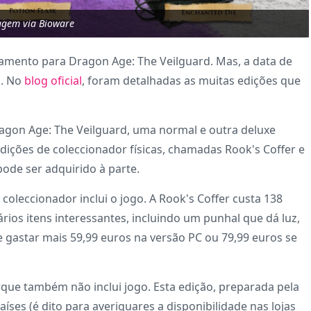
gem via Bioware
amento para Dragon Age: The Veilguard. Mas, a data de
m. No
blog oficial
, foram detalhadas as muitas edições que
agon Age: The Veilguard, uma normal e outra deluxe
dições de coleccionador físicas, chamadas Rook's Coffer e
pode ser adquirido à parte.
leccionador inclui o jogo. A Rook's Coffer custa 138
 vários itens interessantes, incluindo um punhal que dá luz,
e gastar mais 59,99 euros na versão PC ou 79,99 euros se
ue também não inclui jogo. Esta edição, preparada pela
íses (é dito para averiguares a disponibilidade nas lojas