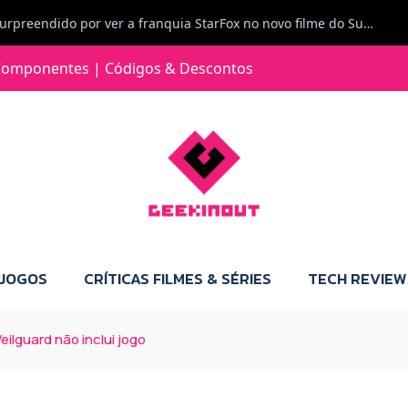
Jorge Loureiro | Fearme diz: A versão da Switch 2 tem censura... mas também não perdes muito.
e com vontade para comprar para a Switch 2 :P
omponentes | Códigos & Descontos
Jorge Loureiro | Fearme diz: Boas, obrigado pelo teu comentário. Talvez seja verdade que a Microsoft está a tentar redefinir o futuro dos jogos, mas para uma marca que já trocou de estratégia tantas vezes, é difícil acreditar em mais uma virada de direção. Basta lembrar do Kinect, da aposta no cloud gaming, ou mesmo do discurso de que os exclusivos eram "essenciais": todas essas promessas acabaram por perder força com o tempo. Além disso, há um ponto chave que estás a ignorar: as consolas Xbox. Está à vista que foram praticamente abandonadas. Quem comprou uma Xbox Series X a pensar que ia ser a máquina indispensável para jogar exclusivos, ficou a arder, porque hoje esses jogos chegam também ao PC e, cada vez mais, até à concorrência. Isso mina a identidade da marca e enfraquece a confiança dos jogadores. A PlayStation até pode estar a lançar alguns jogos na Xbox como o Helldivers 2, mas não é o catálogo inteiro. Desta forma, as consolas PS5 continuam a ter valor.
 JOGOS
CRÍTICAS FILMES & SÉRIES
TECH REVIEW
ilguard não inclui jogo