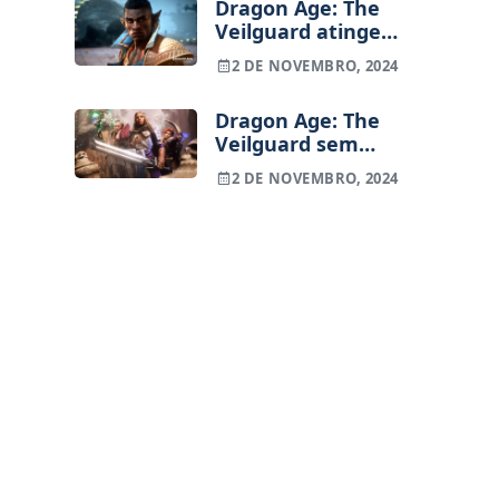
Dragon Age: The
Veilguard atinge
novo pico de 84
2 DE NOVEMBRO, 2024
mil jogadores na
Steam
Dragon Age: The
Veilguard sem
DLC; Bioware vai
2 DE NOVEMBRO, 2024
focar-se em Mass
Effect 5