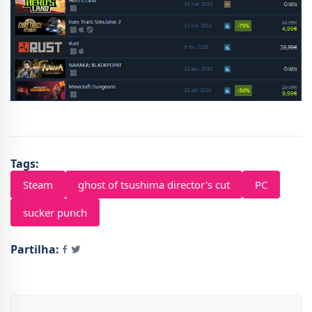
Tags:
Steam
ghost of tsushima director's cut
PC
sucker punch
Partilha: