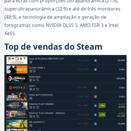
para ecrãs com proporções ultrapanorâmica (21:9),
superultrapanorâmica (32:9) e até de três monitores
(48:9), e tecnologia de ampliação e geração de
fotogramas como NVIDIA DLSS 3, AMD FSR 3 e Intel
XeSS.
Top de vendas do Steam