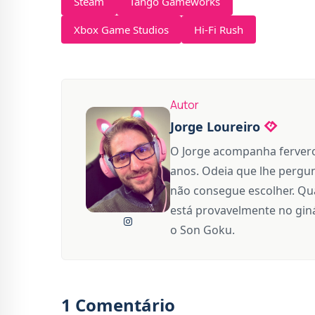
Steam
Tango Gameworks
Xbox Game Studios
Hi-Fi Rush
Autor
Jorge Loureiro
O Jorge acompanha fervero
anos. Odeia que lhe pergun
não consegue escolher. Qua
está provavelmente no giná
o Son Goku.
1 Comentário