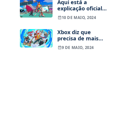
Aqui está a
explicação oficial
da Xbox para ter
10 DE MAIO, 2024
fechado a Tango
Gameworks
Xbox diz que
precisa de mais
jogos como Hi-Fi
9 DE MAIO, 2024
Rush