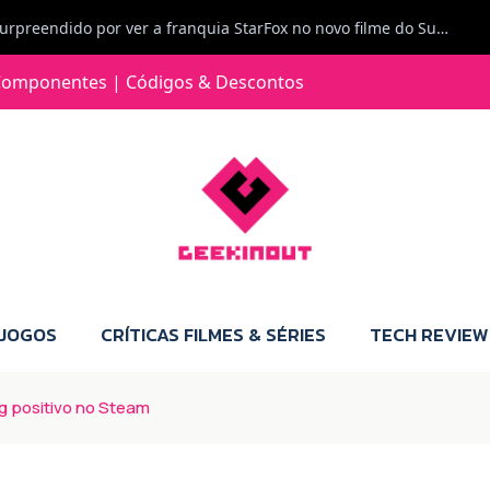
Jorge Loureiro | Fearme diz: A versão da Switch 2 tem censura... mas também não perdes muito.
e com vontade para comprar para a Switch 2 :P
omponentes | Códigos & Descontos
Jorge Loureiro | Fearme diz: Boas, obrigado pelo teu comentário. Talvez seja verdade que a Microsoft está a tentar redefinir o futuro dos jogos, mas para uma marca que já trocou de estratégia tantas vezes, é difícil acreditar em mais uma virada de direção. Basta lembrar do Kinect, da aposta no cloud gaming, ou mesmo do discurso de que os exclusivos eram "essenciais": todas essas promessas acabaram por perder força com o tempo. Além disso, há um ponto chave que estás a ignorar: as consolas Xbox. Está à vista que foram praticamente abandonadas. Quem comprou uma Xbox Series X a pensar que ia ser a máquina indispensável para jogar exclusivos, ficou a arder, porque hoje esses jogos chegam também ao PC e, cada vez mais, até à concorrência. Isso mina a identidade da marca e enfraquece a confiança dos jogadores. A PlayStation até pode estar a lançar alguns jogos na Xbox como o Helldivers 2, mas não é o catálogo inteiro. Desta forma, as consolas PS5 continuam a ter valor.
 JOGOS
CRÍTICAS FILMES & SÉRIES
TECH REVIEW
ng positivo no Steam