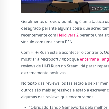
Crédito da
Geralmente, o review bombing é uma táctica us
desagrado perante alguma coisa que acreditam 
recentemente com
Helldivers 2
perante uma sit
vínculo com uma conta PSN.
Com Hi-Fi Rush está a acontecer o contrário. O
mostrar à Microsoft / Xbox que
encerrar a Ta
reviews de Hi-Fi Rush no Steam, dá parar repa
extremamente positivas.
No texto das reviews, os fãs estão a deixar 
outros são mais agressivos e estão a escrever cr
algumas das reviews que encontramos:
"Obrigado Tango Gameworks pelo melhor jo