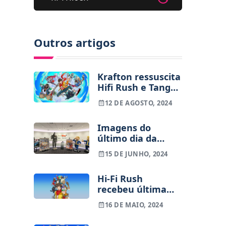
Outros artigos
Krafton ressuscita
Hifi Rush e Tango
Gameworks
12 DE AGOSTO, 2024
Imagens do
último dia da
Tango Gameworks
15 DE JUNHO, 2024
Hi-Fi Rush
recebeu última
actualização
16 DE MAIO, 2024
antes da Tango
fechar