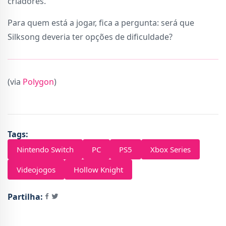
criadores.
Para quem está a jogar, fica a pergunta: será que
Silksong deveria ter opções de dificuldade?
(via
Polygon
)
Tags:
Nintendo Switch
PC
PS5
Xbox Series
Videojogos
Hollow Knight
Partilha: