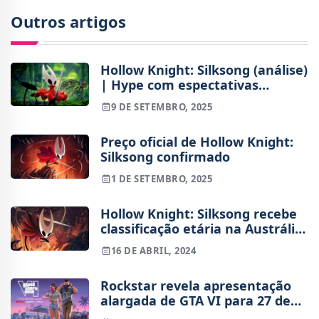
Outros artigos
Hollow Knight: Silksong (análise)
| Hype com espectativas
correspondidas
9 DE SETEMBRO, 2025
Preço oficial de Hollow Knight:
Silksong confirmado
1 DE SETEMBRO, 2025
Hollow Knight: Silksong recebe
classificação etária na Austrália
e fãs anseiam pela data de
16 DE ABRIL, 2024
lançamento
Rockstar revela apresentação
alargada de GTA VI para 27 de
agosto