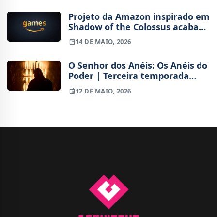
Projeto da Amazon inspirado em
Shadow of the Colossus acaba
cancelado durante
14 DE MAIO, 2026
desenvolvimento
O Senhor dos Anéis: Os Anéis do
Poder | Terceira temporada
estreia em novembro de 2026
12 DE MAIO, 2026