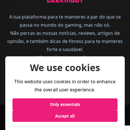
A tua plataforma para te manteres a par do que se
passa no mundo do gaming, mas não só.
Não percas as nossas notícias, reviews, artigos de
opinião, e também dicas de fitness para te manteres
forte e saudável.
Vive melhor, joga melhor.
We use cookies
This website uses cookies in order to enhance
the overall user experience.
Only essentials
Política de
Termos e
Accept all
Business
Privacidade
Condições