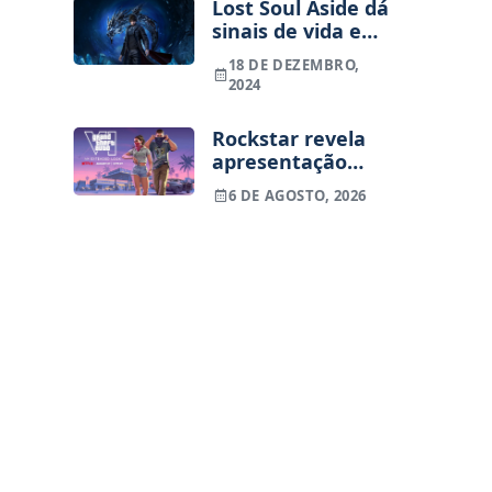
Lost Soul Aside dá
sinais de vida e
impressiona com
18 DE DEZEMBRO,
novo gameplay
2024
Rockstar revela
apresentação
alargada de GTA
6 DE AGOSTO, 2026
VI para 27 de
agosto