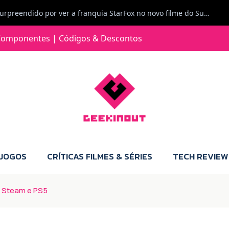
Carlos Ferreira diz: Fiquei surpreendido por ver a franquia StarFox no novo filme do Super Mario Galaxy - O filme. Boa! O tema de espaço está de novo na moda.
Jorge Loureiro | Fearme diz: A versão da Switch 2 tem censura... mas também não perdes muito.
omponentes | Códigos & Descontos
e com vontade para comprar para a Switch 2 :P
Jorge Loureiro | Fearme diz: Boas, obrigado pelo teu comentário. Talvez seja verdade que a Microsoft está a tentar redefinir o futuro dos jogos, mas para uma marca que já trocou de estratégia tantas vezes, é difícil acreditar em mais uma virada de direção. Basta lembrar do Kinect, da aposta no cloud gaming, ou mesmo do discurso de que os exclusivos eram "essenciais": todas essas promessas acabaram por perder força com o tempo. Além disso, há um ponto chave que estás a ignorar: as consolas Xbox. Está à vista que foram praticamente abandonadas. Quem comprou uma Xbox Series X a pensar que ia ser a máquina indispensável para jogar exclusivos, ficou a arder, porque hoje esses jogos chegam também ao PC e, cada vez mais, até à concorrência. Isso mina a identidade da marca e enfraquece a confiança dos jogadores. A PlayStation até pode estar a lançar alguns jogos na Xbox como o Helldivers 2, mas não é o catálogo inteiro. Desta forma, as consolas PS5 continuam a ter valor.
 JOGOS
CRÍTICAS FILMES & SÉRIES
TECH REVIEW
a Steam e PS5