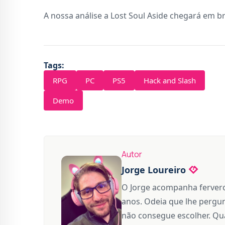
A nossa análise a Lost Soul Aside chegará em b
Tags:
RPG
PC
PS5
Hack and Slash
Demo
Autor
Jorge Loureiro
O Jorge acompanha fervero
anos. Odeia que lhe pergun
não consegue escolher. Qua