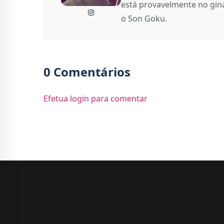
está provavelmente no giná
o Son Goku.
0 Comentários
Efetua login para comentar