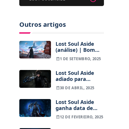
Outros artigos
Lost Soul Aside
(análise) | Bom
combate, uma
1 DE SETEMBRO, 2025
desilusão no resto
Lost Soul Aside
adiado para
agosto — mais
30 DE ABRIL, 2025
tempo para
polimento final
Lost Soul Aside
ganha data de
lançamento,
12 DE FEVEREIRO, 2025
chega em Maio