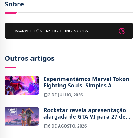
Sobre
MARVEL TŌKON: FIGHTING SOULS
Outros artigos
Experimentámos Marvel Tokon
Fighting Souls: Simples à
superfície, profundo por dentro
2 DE JULHO, 2026
Rockstar revela apresentação
alargada de GTA VI para 27 de
agosto
6 DE AGOSTO, 2026