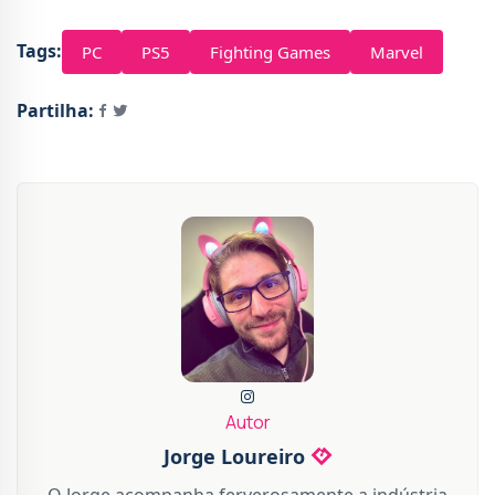
Tags:
PC
PS5
Fighting Games
Marvel
Partilha:
Autor
Jorge Loureiro
O Jorge acompanha ferverosamente a indústria