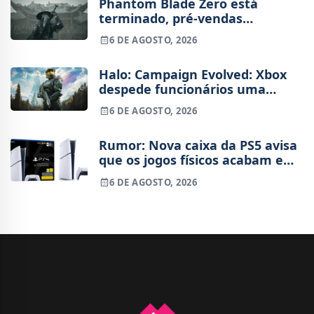
Phantom Blade Zero está
terminado, pré-vendas
começam na próxima semana
6 DE AGOSTO, 2026
Halo: Campaign Evolved: Xbox
despede funcionários uma
semana após o lançamento
6 DE AGOSTO, 2026
Rumor: Nova caixa da PS5 avisa
que os jogos físicos acabam em
2028
6 DE AGOSTO, 2026