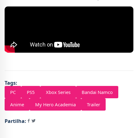
Tags:
PC
PS5
Xbox Series
Bandai Namco
Anime
My Hero Academia
Trailer
Partilha: