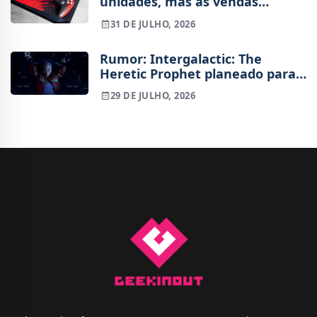
unidades, mas as vendas
trimestrais caíram 36%
31 DE JULHO, 2026
Rumor: Intergalactic: The
Heretic Prophet planeado para
2027
29 DE JULHO, 2026